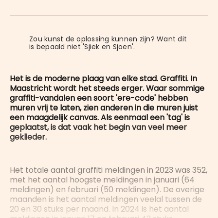
on
op
op
on
via
WhatsApp
Facebook
LinkedIn
X
E-
mail
Zou kunst de oplossing kunnen zijn? Want dit 
is bepaald niet 'Sjiek en Sjoen'.
Het is de moderne plaag van elke stad. Graffiti. In
Maastricht wordt het steeds erger. Waar sommige
graffiti-vandalen een soort 'ere-code' hebben
muren vrij te laten, zien anderen in die muren juist
een maagdelijk canvas. Als eenmaal een 'tag' is
geplaatst, is dat vaak het begin van veel meer
geklieder.
Het totale aantal graffiti meldingen in 2023 was 352,
met het aantal hoogste meldingen in januari (64
meldingen) en februari (50 meldingen). De overige
maanden is het aantal meldingen veelal tussen de
20 en 30 stuks per maand. In 2024 is het aantal