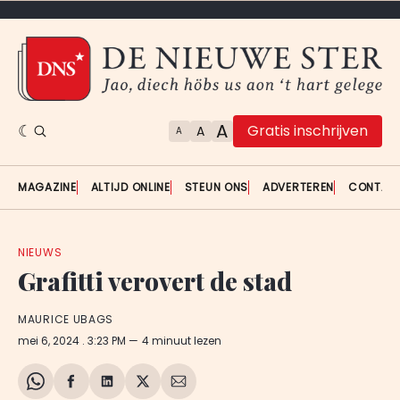
A
Gratis inschrijven
A
A
MAGAZINE
ALTIJD ONLINE
STEUN ONS
ADVERTEREN
CONTAC
NIEUWS
Grafitti verovert de stad
MAURICE UBAGS
mei 6, 2024
. 3:23 PM
4 minuut lezen
Share
Delen
Delen
Share
Deel