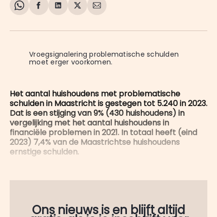
Share
Delen
Delen
Share
Deel
on
op
op
on
via
WhatsApp
Facebook
LinkedIn
X
E-
mail
Vroegsignalering problematische schulden 
moet erger voorkomen.
Het aantal huishoudens met problematische
schulden in Maastricht is gestegen tot 5.240 in 2023.
Dat is een stijging van 9% (430 huishoudens) in
vergelijking met het aantal huishoudens in
financiële problemen in 2021. In totaal heeft (eind
2023) 7,4% van de Maastrichtse huishoudens
ernstige schulden.
Ons nieuws is en blijft altijd