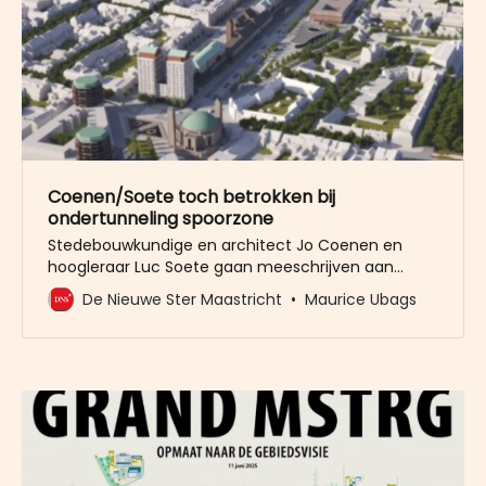
Coenen/Soete toch betrokken bij
ondertunneling spoorzone
Stedebouwkundige en architect Jo Coenen en
hoogleraar Luc Soete gaan meeschrijven aan
scenario’s voor het realiseren van ruim
De Nieuwe Ster Maastricht
Maurice Ubags
zevenduizend woningen in de spoorzone in
Maastricht. Coenen en Soete zijn grote
voorstanders van het ondertunnelen van het hele
spoorwegemplacement, a la de aanpak van de
Groene Loper, om op het tunneldek