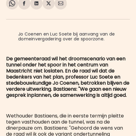
Share
Delen
Delen
Share
Deel
on
op
op
on
via
WhatsApp
Facebook
LinkedIn
X
E-
mail
Jo Coenen en Luc Soete bij aanvang van de 
domeinvergadering over de spoorzone.
De gemeenteraad wil het droomscenario van een
tunnel onder het spoor in het centrum van
Maastricht niet loslaten. En de raad wil dat de
bedenkers van het plan, professor Luc Soete en
stedebouwkundige Jo Coenen, betrokken blijven de
verdere uitwerking. Bastiaens: "We gaan een nieuw
gesprek inplannen, de samenwerking is altijd goed.
Wethouder Bastiaens, die in eerste termijn pleitte
tegen vasthouden aan de tunnel, was na de
dinerpauze om. Bastiaens: "Gehoord de wens van
de raad wil ik ook de variant ondertunneling