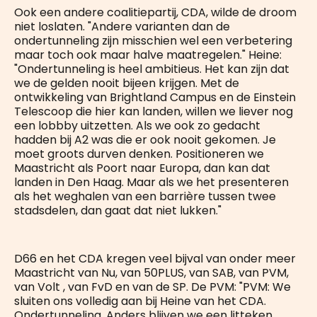
Ook een andere coalitiepartij, CDA, wilde de droom
niet loslaten. "Andere varianten dan de
ondertunneling zijn misschien wel een verbetering
maar toch ook maar halve maatregelen." Heine:
"Ondertunneling is heel ambitieus. Het kan zijn dat
we de gelden nooit bijeen krijgen. Met de
ontwikkeling van Brightland Campus en de Einstein
Telescoop die hier kan landen, willen we liever nog
een lobbby uitzetten. Als we ook zo gedacht
hadden bij A2 was die er ook nooit gekomen. Je
moet groots durven denken. Positioneren we
Maastricht als Poort naar Europa, dan kan dat
landen in Den Haag. Maar als we het presenteren
als het weghalen van een barrière tussen twee
stadsdelen, dan gaat dat niet lukken."
D66 en het CDA kregen veel bijval van onder meer
Maastricht van Nu, van 50PLUS, van SAB, van PVM,
van Volt , van FvD en van de SP. De PVM: "PVM: We
sluiten ons volledig aan bij Heine van het CDA.
Ondertunneling. Anders blijven we een litteken