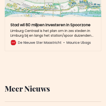
Stad wil 80 miljoen investeren in Spoorzone
Limburg Centraal is het plan om in zes steden in
Limburg bij en langs het station/spoor duizenden
woningen, kantoren en andere voorzieningen te
De Nieuwe Ster Maastricht
Maurice Ubags
bouwen. Het college van Maastricht heeft,
vooruitlopend op de afronding van de gebiedsvisie
en ontwikkelstrategie, bij het Rijk al een voorstel
van 80 miljoen euro ingediend.
Meer Nieuws