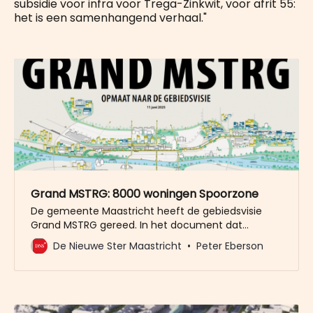
subsidie voor infra voor Trega-Zinkwit, voor afrit 55:
het is een samenhangend verhaal."
Grand MSTRG: 8000 woningen Spoorzone
De gemeente Maastricht heeft de gebiedsvisie
Grand MSTRG gereed. In het document dat
dinsdag werd gepresenteerd staat dat er ruimte is
De Nieuwe Ster Maastricht
Peter Eberson
voor 8.000 woningen bij het spoor. Bewoners
kunnen donderdag meepraten over het plan. De
gebiedsvisie die nu op tafel ligt wordt in de tweede
helft van dit jaar