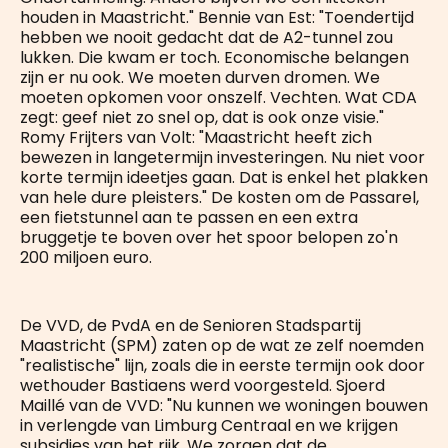
houden in Maastricht." Bennie van Est: "Toendertijd
hebben we nooit gedacht dat de A2-tunnel zou
lukken. Die kwam er toch. Economische belangen
zijn er nu ook. We moeten durven dromen. We
moeten opkomen voor onszelf. Vechten. Wat CDA
zegt: geef niet zo snel op, dat is ook onze visie."
Romy Frijters van Volt: "Maastricht heeft zich
bewezen in langetermijn investeringen. Nu niet voor
korte termijn ideetjes gaan. Dat is enkel het plakken
van hele dure pleisters." De kosten om de Passarel,
een fietstunnel aan te passen en een extra
bruggetje te boven over het spoor belopen zo'n
200 miljoen euro.
De VVD, de PvdA en de Senioren Stadspartij
Maastricht (SPM) zaten op de wat ze zelf noemden
"realistische" lijn, zoals die in eerste termijn ook door
wethouder Bastiaens werd voorgesteld. Sjoerd
Maillé van de VVD: "Nu kunnen we woningen bouwen
in verlengde van Limburg Centraal en we krijgen
subsidies van het rijk. We zorgen dat de