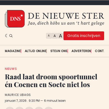
A
Gratis inschrijven
A
A
MAGAZINE
ALTIJD ONLINE
STEUN ONS
ADVERTEREN
CONTAC
NIEUWS
Raad laat droom spoortunnel
én Coenen en Soete niet los
MAURICE UBAGS
januari 7, 2026
. 9:20 PM
6 minuut lezen