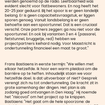
werden genoemd op de radio. Leefbaarheid was
evident slecht voor flatbewoners. En nog heeft het
20-25 jaar geduurd. Bij het spoor is er geen landelijk
belang. Er is geen capaciteitsvraagstuk, er liggen
sporen genoeg. Vanuit landsbelang is er geen
behoefte aan een spoortunnel. Dat is een cruciaal
verschil. Onze partners zeggen: ga nou niet voor die
spoortunnel. En ook bij varianten 3 en 4 (passarel,
fietstunnel, bruggetje, red) hebben we
projectpartners keihard nodig. Voor Maastricht is
ondertunneling financieel een maat te groot."
Frans Bastiaens in eerste termijn: "We willen met
elkaar hetzelfde. Ik hoor een warm pleidooi om die
barrière op te heffen. Inhoudelijk staan we voor
hetzelfde doel. Is dat uitvoerbaar of niet? Gesprek
verengt zich nu tot ondertunneling. De kracht zit in
grote samenhang der dingen. Het plan is als
zodanig goed ontvangen in Den Haag." Hij noemde
het "risicovol" om het project op te knippen.
Bastiaens: "Het gaat om de hele spoorzone: de