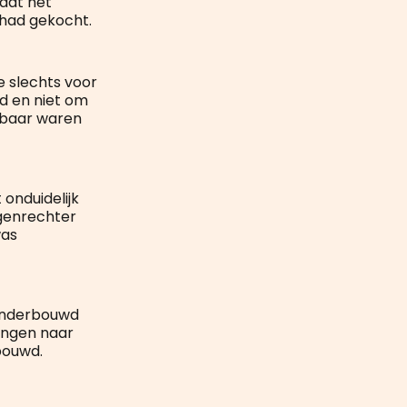
 dat het
 had gekocht.
e slechts voor
d en niet om
rbaar waren
onduidelijk
ngenrechter
was
onderbouwd
zingen naar
bouwd.