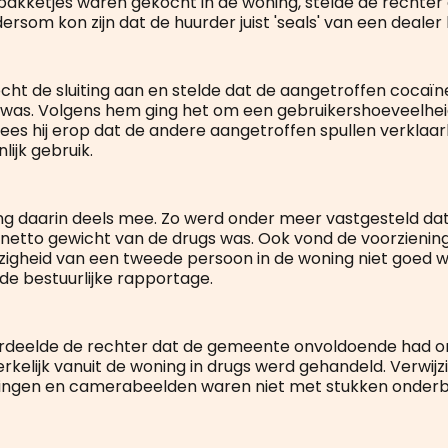
n pakketjes waren gekocht in de woning, stelde de rechter
rsom kon zijn dat de huurder juist 'seals' van een dealer
cht de sluiting aan en stelde dat de aangetroffen cocaïn
 was. Volgens hem ging het om een gebruikershoeveelhei
ees hij erop dat de andere aangetroffen spullen verklaa
lijk gebruik.
ng daarin deels mee. Zo werd onder meer vastgesteld dat 
 netto gewicht van de drugs was. Ook vond de voorzieni
igheid van een tweede persoon in de woning niet goed 
 de bestuurlijke rapportage.
rdeelde de rechter dat de gemeente onvoldoende had 
rkelijk vanuit de woning in drugs werd gehandeld. Verwij
ingen en camerabeelden waren niet met stukken onder