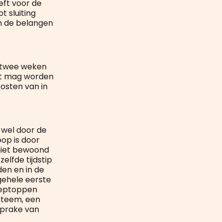
eft voor de
 sluiting
en de belangen
t twee weken
iet mag worden
osten van in
 wel door de
op is door
niet bewoond
elfde tijdstip
den en in de
ehele eerste
neptoppen
steem, een
 sprake van