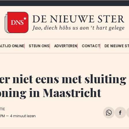
ALTIJD ONLINE
STEUN ONS
ADVERTEREN
CONTACT
DE NIEUWE S
r niet eens met sluiting
oning in Maastricht
TIE
Share
Del
6 PM
4 minuut lezen
on
op
WhatsA
Fa