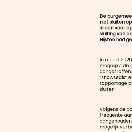
De burgemees
niet sluiten 
in een voorlo
sluiting van 
Nijsten had g
In maart 2026
mogelijke dru
aangetroffen,
“snowseals” e
rapportage be
sluiten.
Volgens de p
frequente aa
aangehouden m
mogelijk verb