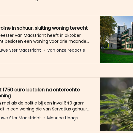
roïne in schuur, sluiting woning terecht
ester van Maastricht heeft in oktober
ht besloten een woning voor drie maanden
 omdat in de schuur bij de woning 62
uwe Ster Maastricht
Van onze redactie
eroïne was gevonden. De straatwaarde van
erd geschat op 2,5 miljoen euro. De
eft de sluiting aan de rechtbank nog
 1750 euro betalen na onterechte
oning
n mei als de politie bij een inval 640 gram
dt in een woning die van Servatius gehuurd
n kwetsbare wijk. De burgemeester sluit - in
uwe Ster Maastricht
Maurice Ubags
egen drugshandel - de woning voor drie
aar uiteindelijk moet de stad de huurder