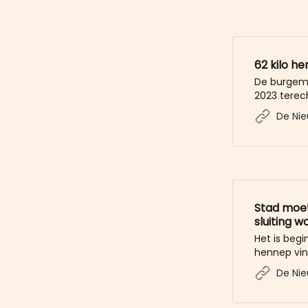
62 kilo he
De burgeme
2023 terec
te sluiten,
De Nie
kilogram h
de drugs w
bewoner he
Stad moet
sluiting w
Het is begi
hennep vin
wordt in ee
De Nie
de strijd t
maanden. M
betalen, zo