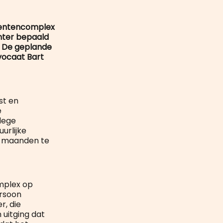
mail
mentencomplex
hter bepaald
. De geplande
vocaat Bart
st en
e
lege
urlijke
e maanden te
mplex op
ersoon
r, die
uitging dat