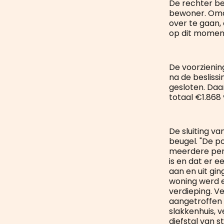
De rechter be
bewoner. Omda
over te gaan,
op dit moment
De voorzienin
na de besliss
gesloten. Daa
totaal €1.868
De sluiting v
beugel. "De p
meerdere pers
is en dat er 
aan en uit gin
woning werd 
verdieping. V
aangetroffen 
slakkenhuis, v
diefstal van 