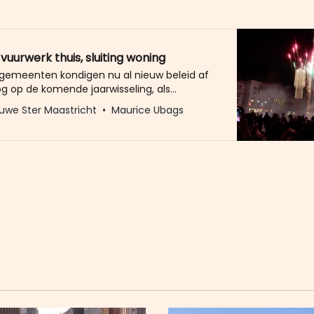
 vuurwerk thuis, sluiting woning
n gemeenten kondigen nu al nieuw beleid af
g op de komende jaarwisseling, als
en geen vuurwerk meer mogen afsteken.
uwe Ster Maastricht
Maurice Ubags
e Maastricht heeft de beleidsregels
ke aanpak (illegaal) vuurwerk’ opgesteld.
erk dat thuis wordt opgeslagen, leidt tot
rdt veel vuurwerk aangetroffen, dan gaat