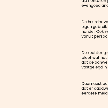
die tientalle
evengoed ande
De huurder vo
eigen gebruik
handel. Ook w
vanuit persoon
De rechter gi
bleef wat het
dat de aanwez
vastgelegd in
Daarnaast oo
dat er daadwe
eerdere meld