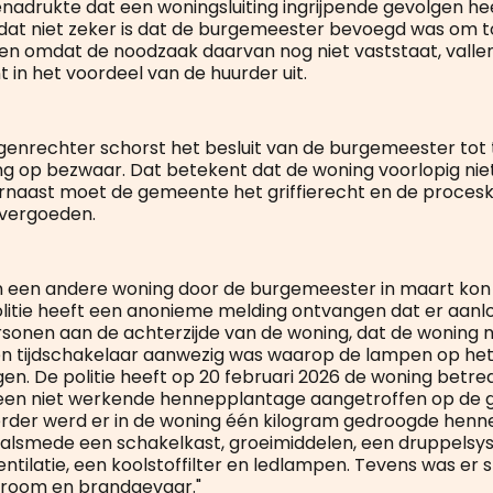
nadrukte dat een woningsluiting ingrijpende gevolgen he
t niet zeker is dat de burgemeester bevoegd was om tot
 en omdat de noodzaak daarvan nog niet vaststaat, vall
 in het voordeel van de huurder uit.
genrechter schorst het besluit van de burgemeester to
ing op bezwaar. Dat betekent dat de woning voorlopig n
rnaast moet de gemeente het griffierecht en de procesk
 vergoeden.
an een andere woning door de burgemeester in maart kon
olitie heeft een anonieme melding ontvangen dat er aanlo
onen aan de achterzijde van de woning, dat de woning 
een tijdschakelaar aanwezig was waarop de lampen op hetz
gen. De politie heeft op 20 februari 2026 de woning betre
een niet werkende hennepplantage aangetroffen op de g
erder werd er in de woning één kilogram gedroogde hen
alsmede een schakelkast, groeimiddelen, een druppelsy
entilatie, een koolstoffilter en ledlampen. Tevens was er
stroom en brandgevaar."