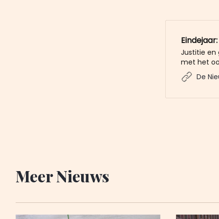
Eindejaar:
Justitie e
met het oo
consument
De Nie
De gemeent
’Bestuurlij
Kern: vuurw
boetes. Wo
de
Meer Nieuws