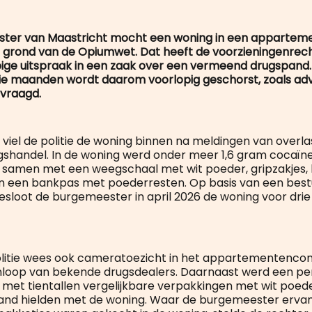
ter van Maastricht mocht een woning in een apparte
op grond van de Opiumwet. Dat heeft de voorzieningenrec
pige uitspraak in een zaak over een vermeend drugspand
drie maanden wordt daarom voorlopig geschorst, zoals ad
evraagd.
 viel de politie de woning binnen na meldingen van overla
gshandel. In de woning werd onder meer 1,6 gram cocaïn
 samen met een weegschaal met wit poeder, gripzakjes, 
n een bankpas met poederresten. Op basis van een bestu
sloot de burgemeester in april 2026 de woning voor dri
olitie wees ook cameratoezicht in het appartementenco
nloop van bekende drugsdealers. Daarnaast werd een p
et tientallen vergelijkbare verpakkingen met wit poede
and hielden met de woning. Waar de burgemeester ervan 