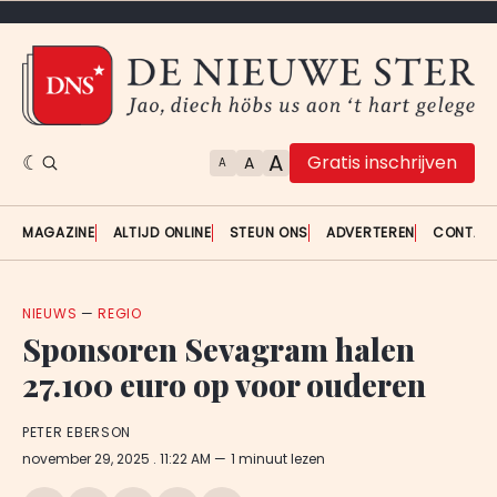
A
Gratis inschrijven
A
A
MAGAZINE
ALTIJD ONLINE
STEUN ONS
ADVERTEREN
CONTAC
NIEUWS
—
REGIO
Sponsoren Sevagram halen
27.100 euro op voor ouderen
PETER EBERSON
november 29, 2025
. 11:22 AM
1 minuut lezen