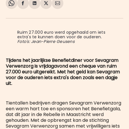
Share
Delen
Delen
Share
Deel
on
op
op
on
via
WhatsApp
Facebook
LinkedIn
X
E-
mail
Ruim 27.000 euro werd opgehaald om iets 
extra's te kunnen doen voor de ouderen. 
Foto's: Jean-Pierre Geusens
Tijdens het jaarlijkse Benefietdiner voor Sevagram
Verwenzorg is vrijdagavond een cheque van ruim
27.000 euro uitgereikt. Met het geld kan Sevagram
voor de ouderen iets extra's doen zoals een dagje
uit.
Tientallen bedrijven dragen Sevagram Verwenzorg
een warm hart toe en sponsoren het Benefietgala,
dat dit jaar in de Rebelle in Maastricht werd
gehouden. Met de opbrengst kan de stichting
Sevagram Verwenzorg samen met vrijwilligers iets