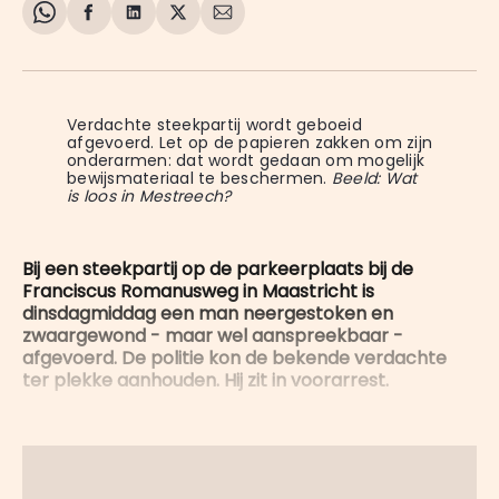
Share
Delen
Delen
Share
Deel
on
op
op
on
via
WhatsApp
Facebook
LinkedIn
X
E-
mail
Verdachte steekpartij wordt geboeid 
afgevoerd. Let op de papieren zakken om zijn 
onderarmen: dat wordt gedaan om mogelijk 
bewijsmateriaal te beschermen. 
Beeld: Wat
is loos in Mestreech?
Bij een steekpartij op de parkeerplaats bij de
Franciscus Romanusweg in Maastricht is
dinsdagmiddag een man neergestoken en
zwaargewond - maar wel aanspreekbaar -
afgevoerd. De politie kon de bekende verdachte
ter plekke aanhouden. Hij zit in voorarrest.