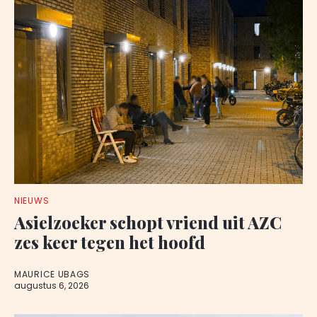
NIEUWS
Asielzoeker schopt vriend uit AZC
zes keer tegen het hoofd
MAURICE UBAGS
augustus 6, 2026