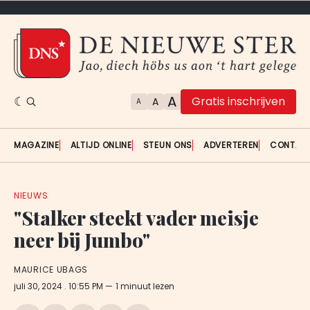
A
Gratis inschrijven
A
A
MAGAZINE
ALTIJD ONLINE
STEUN ONS
ADVERTEREN
CONTAC
NIEUWS
"Stalker steekt vader meisje
neer bij Jumbo"
MAURICE UBAGS
juli 30, 2024
. 10:55 PM
1 minuut lezen