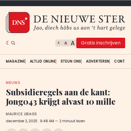
A
Gratis inschrijven
A
A
MAGAZINE
ALTIJD ONLINE
STEUN ONS
ADVERTEREN
CONTAC
NIEUWS
Subsidieregels aan de kant:
Jong043 krijgt alvast 10 mille
MAURICE UBAGS
december 2, 2025
. 9:48 AM
2 minuut lezen