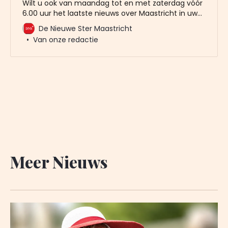
Wilt u ook van maandag tot en met zaterdag vóór
6.00 uur het laatste nieuws over Maastricht in uw
mailbox? Meld u dan gratis aan voor de nieuwbrief
De Nieuwe Ster Maastricht
van De Nieuwe Ster. Meer dan 20.000 trouwe lezers
Van onze redactie
gingen u al voor. Het enige wat wij van u vragen
Meer Nieuws