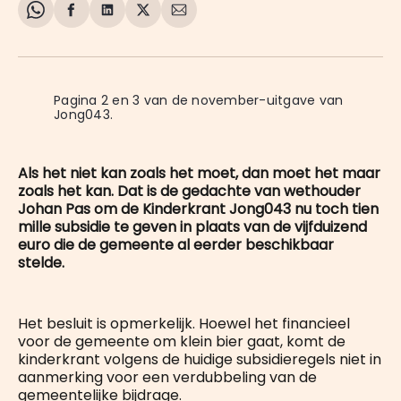
Share
Delen
Delen
Share
Deel
on
op
op
on
via
WhatsApp
Facebook
LinkedIn
X
E-
mail
Pagina 2 en 3 van de november-uitgave van 
Jong043.
Als het niet kan zoals het moet, dan moet het maar
zoals het kan. Dat is de gedachte van wethouder
Johan Pas om de Kinderkrant Jong043 nu toch tien
mille subsidie te geven in plaats van de vijfduizend
euro die de gemeente al eerder beschikbaar
stelde.
Het besluit is opmerkelijk. Hoewel het financieel
voor de gemeente om klein bier gaat, komt de
kinderkrant volgens de huidige subsidieregels niet in
aanmerking voor een verdubbeling van de
gemeentelijke bijdrage.