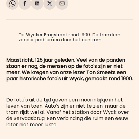
Share
Delen
Delen
Share
Deel
on
op
op
on
via
WhatsApp
Facebook
LinkedIn
X
E-
mail
De Wycker Brugstraat rond 1900. De tram kon 
zonder problemen door het centrum.
Maastricht, 125 jaar geleden. Veel van de panden
staan er nog, de mensen op de foto's zijn er niet
meer. We kregen van onze lezer Ton Smeets een
paar historische foto's uit Wyck, gemaakt rond 1900.
De foto's uit de tijd geven een mooi inkijkje in het
leven van toen. Auto's zijn er niet te zien, maar de
tram rijdt wel al. Vanaf het station door Wyck over
de Servaasbrug. Een verbinding die ruim een eeuw
later niet meer lukte.