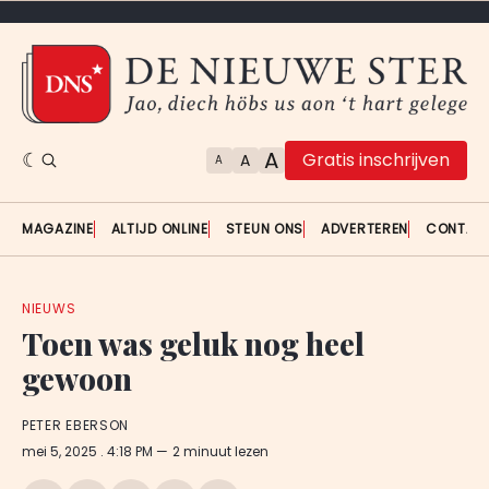
A
Gratis inschrijven
A
A
MAGAZINE
ALTIJD ONLINE
STEUN ONS
ADVERTEREN
CONTAC
NIEUWS
Toen was geluk nog heel
gewoon
PETER EBERSON
mei 5, 2025
. 4:18 PM
2 minuut lezen