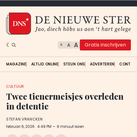
A
Gratis inschrijven
A
A
MAGAZINE
ALTIJD ONLINE
STEUN ONS
ADVERTEREN
CONTAC
CULTUUR
Twee tienermeisjes overleden
in detentie
STEFAN VRANCKEN
februari 6, 2026
. 4:49 PM
6 minuut lezen