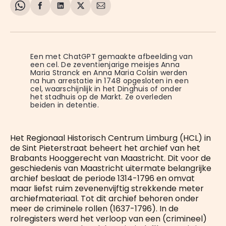
Share
Delen
Delen
Share
Deel
on
op
op
on
via
WhatsApp
Facebook
LinkedIn
X
E-
mail
Een met ChatGPT gemaakte afbeelding van 
een cel. De zeventienjarige meisjes Anna 
Maria Stranck en Anna Maria Colsin werden 
na hun arrestatie in 1748 opgesloten in een 
cel, waarschijnlijk in het Dinghuis of onder 
het stadhuis op de Markt. Ze overleden 
beiden in detentie.
Het Regionaal Historisch Centrum Limburg (HCL) in
de Sint Pieterstraat beheert het archief van het
Brabants Hooggerecht van Maastricht. Dit voor de
geschiedenis van Maastricht uitermate belangrijke
archief beslaat de periode 1314-1796 en omvat
maar liefst ruim zevenenvijftig strekkende meter
archiefmateriaal. Tot dit archief behoren onder
meer de criminele rollen (1637-1796). In de
rolregisters werd het verloop van een (crimineel)