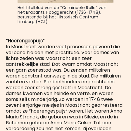
Het titelblad van de “Crimineele Rolle” van 
het Brabants Hooggerecht (1736-1748), 
berustende bij het Historisch Centrum 
Limburg (HCL).
“Hoerengespuijs”
In Maastricht werden veel processen gevoerd die
verband hielden met prostitutie. Voor dames van
lichte zeden was Maastricht een zeer
aantrekkelijke stad. Dat kwam omdat Maastricht
een garnizoensstad was. Duizenden militairen
waren constant aanwezig in de stad. Die militairen
zochten vertier. Bordeelhouders en prostituees
werden zeer streng gestraft in Maastricht. De
dames kwamen van heinde en verre, en waren
soms zelfs minderjarig. Zo werden in 1748 twee
zeventienjarige meisjes in Maastricht gearresteerd
omdat ze “hoerengespuijs” waren. Het waren Anna
Maria Stranck, die geboren was in Silezië, en de in
Bohemen geboren Anna Maria Colsin. Tot een
veroordeling zou het niet komen. Zij overleden