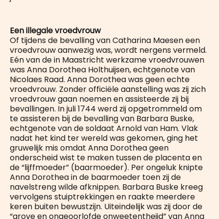
Een illegale vroedvrouw
Of tijdens de bevalling van Catharina Maesen een
vroedvrouw aanwezig was, wordt nergens vermeld.
Eén van de in Maastricht werkzame vroedvrouwen
was Anna Dorothea Holthuijsen, echtgenote van
Nicolaes Raad. Anna Dorothea was geen echte
vroedvrouw. Zonder officiële aanstelling was zij zich
vroedvrouw gaan noemen en assisteerde zij bij
bevallingen. In juli 1744 werd zij opgetrommeld om
te assisteren bij de bevalling van Barbara Buske,
echtgenote van de soldaat Arnold van Ham. Vlak
nadat het kind ter wereld was gekomen, ging het
gruwelijk mis omdat Anna Dorothea geen
onderscheid wist te maken tussen de placenta en
de “lijffmoeder” (baarmoeder). Per ongeluk knipte
Anna Dorothea in de baarmoeder toen zij de
navelstreng wilde afknippen. Barbara Buske kreeg
vervolgens stuiptrekkingen en raakte meerdere
keren buiten bewustzijn. Uiteindelijk was zij door de
“grove en ongeoorlofde onweetentheijd” van Anna