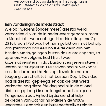
veroordeeld tot opsluiting in het rasphuis in 
Gent. 
Beeld: Public Domain, Wikimedia 
Commons
Een vondeling in de Bredestraat
Wie ook wegens (onder meer) diefstal werd
veroordeeld, was de in Nederweert geboren, maar
in Maastricht woonachtige, Hendrick Limpens. Op
23 februari 1736 was het hem gelukt om met behulp
van ijzerdraad aan een houtje de deur van het
bastion Maria, gelegen buiten de Brusselsepoort, te
openen. Vervolgens had hij uit twee
kazematvensters in dat bastion zes ijzeren staven
weten te verwijderen. Die staven had hij verkocht.
Een dag later had hij zich op diezelfde manier
toegang verschaft tot het bastion Dopff. Ook daar
had hij diefstal gepleegd, en ook die buit werd
verkocht. Nog diezelfde dag had hij in de avond
diefstal gepleegd in een leegstaand huis op de
Tongersestraat. Hij had bij die diefstal hulp
gekregen van Catharina Maesen, de vrouw
waarmee Hendrick een buitenechtelijke relatie