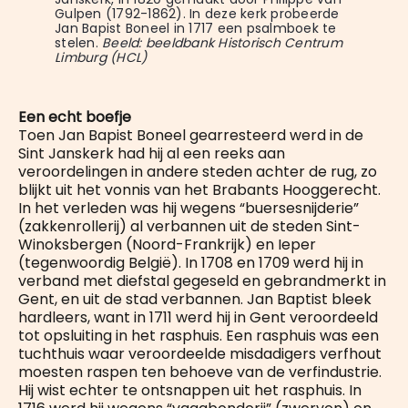
Gulpen (1792-1862). In deze kerk probeerde 
Jan Bapist Boneel in 1717 een psalmboek te 
stelen. 
Beeld: beeldbank Historisch Centrum 
Limburg (HCL)
Een echt boefje
Toen Jan Bapist Boneel gearresteerd werd in de
Sint Janskerk had hij al een reeks aan
veroordelingen in andere steden achter de rug, zo
blijkt uit het vonnis van het Brabants Hooggerecht.
In het verleden was hij wegens “buersesnijderie”
(zakkenrollerij) al verbannen uit de steden Sint-
Winoksbergen (Noord-Frankrijk) en Ieper
(tegenwoordig België). In 1708 en 1709 werd hij in
verband met diefstal gegeseld en gebrandmerkt in
Gent, en uit de stad verbannen. Jan Baptist bleek
hardleers, want in 1711 werd hij in Gent veroordeeld
tot opsluiting in het rasphuis. Een rasphuis was een
tuchthuis waar veroordeelde misdadigers verfhout
moesten raspen ten behoeve van de verfindustrie.
Hij wist echter te ontsnappen uit het rasphuis. In