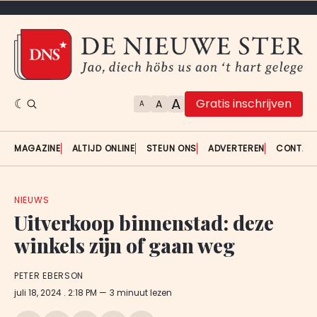
A
Gratis inschrijven
A
A
MAGAZINE
ALTIJD ONLINE
STEUN ONS
ADVERTEREN
CONTAC
NIEUWS
Uitverkoop binnenstad: deze
winkels zijn of gaan weg
PETER EBERSON
juli 18, 2024
. 2:18 PM
3 minuut lezen