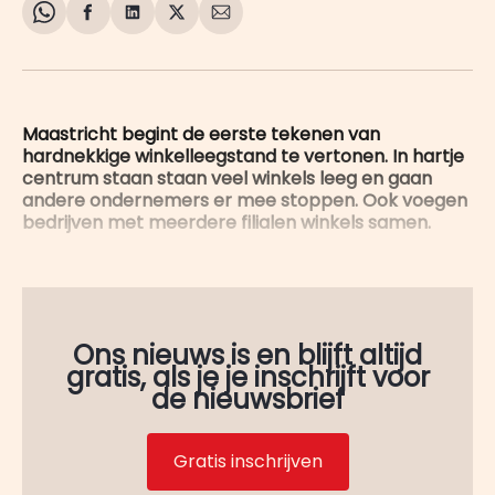
Share
Delen
Delen
Share
Deel
on
op
op
on
via
WhatsApp
Facebook
LinkedIn
X
E-
mail
Maastricht begint de eerste tekenen van
hardnekkige winkelleegstand te vertonen. In hartje
centrum staan staan veel winkels leeg en gaan
andere ondernemers er mee stoppen. Ook voegen
bedrijven met meerdere filialen winkels samen.
Ons nieuws is en blijft altijd
gratis, als je je inschrijft voor
de nieuwsbrief
Gratis inschrijven