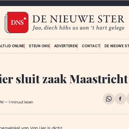
ALTIJD ONLINE
STEUN ONS
ADVERTEREN
CONTACT
DE NIEUWE S
ier sluit zaak Maastricht
Share
Del
 PM
1 minuut lezen
on
op
WhatsA
Fa
enwinkel van Van Lier is dicht.