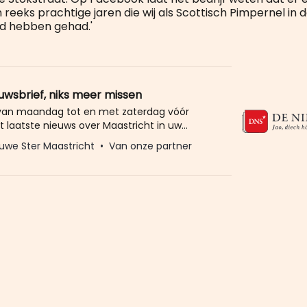
reeks prachtige jaren die wij als Scottisch Pimpernel in 
d hebben gehad.'
euwsbrief, niks meer missen
 van maandag tot en met zaterdag vóór
t laatste nieuws over Maastricht in uw
eld u dan gratis aan voor de nieuwbrief van
uwe Ster Maastricht
Van onze partner
Ster. Meer dan 20.000 trouwe lezers gingen
Het enige wat wij van u vragen