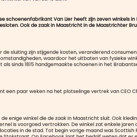
e schoenenfabrikant Van Lier heeft zijn zeven winkels in
esloten. Ook de zaak in Maastricht in de Maastrichter Bru
 de sluiting zijn stijgende kosten, veranderend consum
mstandigheden, waardoor het uitbaten van fysieke winkel
t als sinds 1815 handgemaakte schoenen in het Brabants
omt een paar weken na het plotselinge vertrek van CEO Ch
et de enige winkel die de zaak in Maastricht sluit. Ook kledi
ernel is voorgoed vertrokken. De winkel zat enkele jaren 
 locaties in de stad. Tot begin vorige maand was Scottish
de Stokstraat. Op Facebook laat het bedrijf weten dat er 