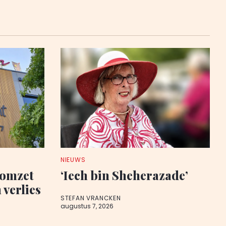
NIEUWS
 omzet
‘Iech bin Sheherazade’
 verlies
STEFAN VRANCKEN
augustus 7, 2026