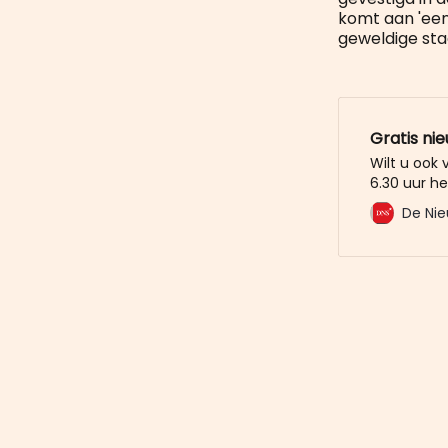
komt aan 'een 
geweldige sta
Gratis ni
Wilt u ook
6.30 uur he
mailbox? M
De Nie
De Nieuwe 
u al voor. 