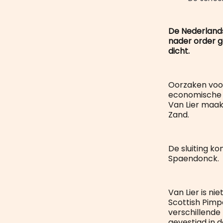
De Nederlands
nader order g
dicht.
Oorzaken voor
economische o
Van Lier maak
Zand.
De sluiting k
Spaendonck.
Van Lier is ni
Scottish Pimp
verschillende
gevestigd in 