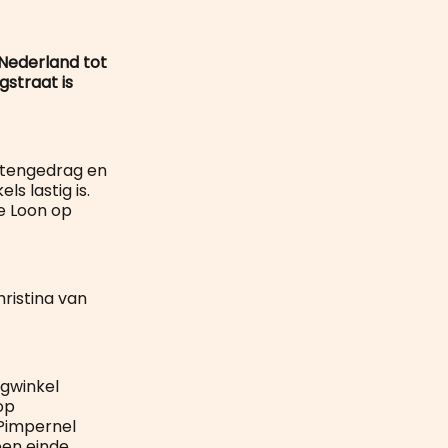
 Nederland tot
gstraat is
entengedrag en
s lastig is.
e Loon op
ristina van
ngwinkel
op
 Pimpernel
een einde