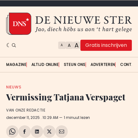
A
Gratis inschrijven
A
A
MAGAZINE
ALTIJD ONLINE
STEUN ONS
ADVERTEREN
CONTAC
NIEUWS
Vermissing Tatjana Verspaget
VAN ONZE REDACTIE
december 11, 2025
. 10:29 AM
1 minuut lezen
Share
Delen
Delen
Share
Deel