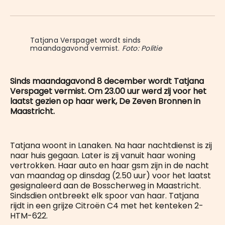
on
op
op
on
via
WhatsApp
Facebook
LinkedIn
X
E-
mail
Tatjana Verspaget wordt sinds 
maandagavond vermist. 
Foto: Politie
Sinds maandagavond 8 december wordt Tatjana
Verspaget vermist. Om 23.00 uur werd zij voor het
laatst gezien op haar werk, De Zeven Bronnen in
Maastricht.
Tatjana woont in Lanaken. Na haar nachtdienst is zij
naar huis gegaan. Later is zij vanuit haar woning
vertrokken. Haar auto en haar gsm zijn in de nacht
van maandag op dinsdag (2.50 uur) voor het laatst
gesignaleerd aan de Bosscherweg in Maastricht.
Sindsdien ontbreekt elk spoor van haar. Tatjana
rijdt in een grijze Citroën C4 met het kenteken 2-
HTM-622.