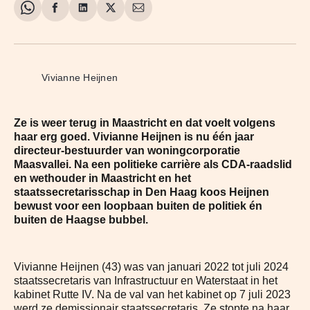
Share
Delen
Delen
Share
Deel
on
op
op
on
via
WhatsApp
Facebook
LinkedIn
X
E-
mail
Vivianne Heijnen
Ze is weer terug in Maastricht en dat voelt volgens
haar erg goed. Vivianne Heijnen is nu één jaar
directeur-bestuurder van woningcorporatie
Maasvallei. Na een politieke carrière als CDA-raadslid
en wethouder in Maastricht en het
staatssecretarisschap in Den Haag koos Heijnen
bewust voor een loopbaan buiten de politiek én
buiten de Haagse bubbel.
Vivianne Heijnen (43) was van januari 2022 tot juli 2024
staatssecretaris van Infrastructuur en Waterstaat in het
kabinet Rutte IV. Na de val van het kabinet op 7 juli 2023
werd ze demissionair staatssecretaris. Ze stopte na haar