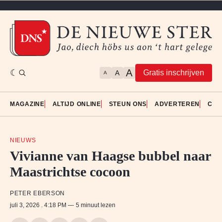
A
Gratis inschrijven
A
A
MAGAZINE
ALTIJD ONLINE
STEUN ONS
ADVERTEREN
CON
NIEUWS
Vivianne van Haagse bubbel naar
Maastrichtse cocoon
PETER EBERSON
juli 3, 2026
. 4:18 PM
5 minuut lezen