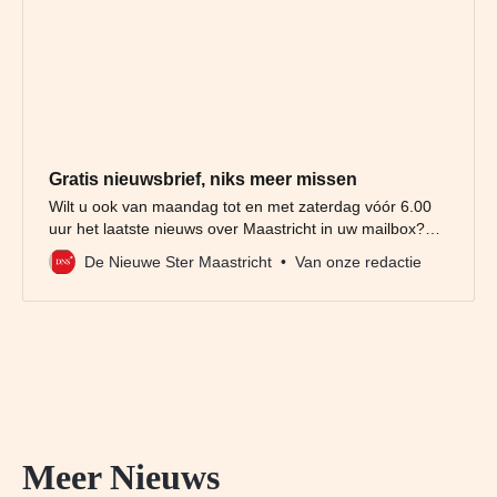
Gratis nieuwsbrief, niks meer missen
Wilt u ook van maandag tot en met zaterdag vóór 6.00
uur het laatste nieuws over Maastricht in uw mailbox?
Meld u dan gratis aan voor de nieuwbrief van De Nieuwe
De Nieuwe Ster Maastricht
Van onze redactie
Ster. Meer dan 20.000 trouwe lezers gingen u al voor.
Het enige wat wij van u vragen
Meer Nieuws