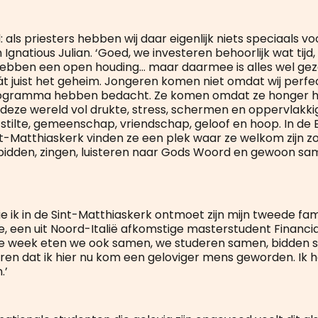
d: als priesters hebben wij daar eigenlijk niets speciaals v
Ignatious Julian. ‘Goed, we investeren behoorlijk wat tijd, 
hebben een open houding… maar daarmee is alles wel gez
át juist het geheim. Jongeren komen niet omdat wij perfec
rogramma hebben bedacht. Ze komen omdat ze honger 
In deze wereld vol drukte, stress, schermen en oppervlakk
 stilte, gemeenschap, vriendschap, geloof en hoop. In de 
t-Matthiaskerk vinden ze een plek waar ze welkom zijn zoal
dden, zingen, luisteren naar Gods Woord en gewoon sam
 ik in de Sint-Matthiaskerk ontmoet zijn mijn tweede fami
e, een uit Noord-Italië afkomstige masterstudent Financi
 week eten we ook samen, we studeren samen, bidden so
jaren dat ik hier nu kom een geloviger mens geworden. Ik 
.’