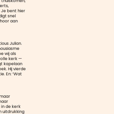
s thuiskomen,’
rts,
Je bent hier
igt snel
ehoor aan
ous Julian.
thousiasme
e wij als
olle kerk —
egt kapelaan
k. Hij vierde
ie. En: ‘Wat
 maar
 naar
 in de kerk
 uitdrukking