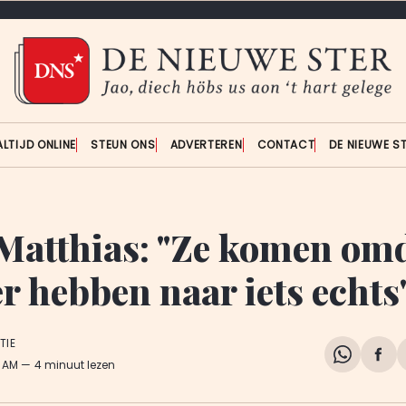
ALTIJD ONLINE
STEUN ONS
ADVERTEREN
CONTACT
DE NIEUWE S
 Matthias: "Ze komen omd
r hebben naar iets echts
TIE
Share
Del
5 AM
4 minuut lezen
on
op
WhatsA
Fa