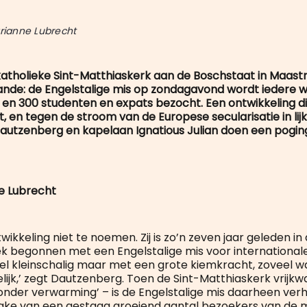
arianne Lubrecht
atholieke Sint-Matthiaskerk aan de Boschstaat in Maastric
ande: de Engelstalige mis op zondagavond wordt iedere 
 en 300 studenten en expats bezocht. Een ontwikkeling di
t, en tegen de stroom van de Europese secularisatie in lijk
utzenberg en kapelaan Ignatious Julian doen een poging
e Lubrecht
ntwikkeling niet te noemen. Zij is zo’n zeven jaar geleden in
ek begonnen met een Engelstalige mis voor international
el kleinschalig maar met een grote kiemkracht, zoveel w
lijk,’ zegt Dautzenberg. Toen de Sint-Matthiaskerk vrijk
nder verwarming’ – is de Engelstalige mis daarheen verhui
prake van een gestaag groeiend aantal bezoekers van de m