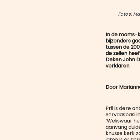
Foto's: M
In de rooms-k
bijzonders ga
tussen de 200
de zeilen heef
Deken John Da
verklaren.
Door Mariann
Pril is deze o
Servaasbasili
‘Weliswaar he
aanvang duide
knusse kerk zo
jaren is er s