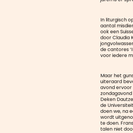
In liturgisch 
aantal misdie
ook een Suiss
door Claudia 
jongvolwassen
de cantores ‘
voor iedere mi
Maar het gunst
uiteraard bev
avond ervoor 
zondagavond m
Deken Dautzen
de Universite
doen we, na ee
wordt uitgeno
te doen. Fran
talen niet doo