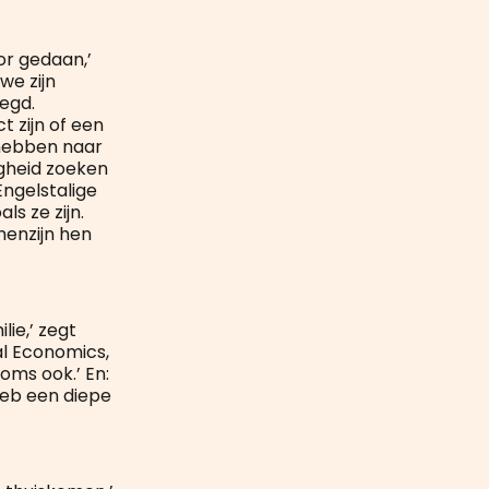
oor gedaan,’
we zijn
egd.
t zijn of een
hebben naar
igheid zoeken
Engelstalige
s ze zijn.
enzijn hen
lie,’ zegt
al Economics,
ms ook.’ En:
heb een diepe