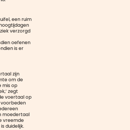
uifel, een ruim
 hoogtijdagen
uziek verzorgd
sdien oefenen
ndien is er
taal zijn
imte om de
e mis op
k,’ zegt
de voertaal op
e voorbeden
 Iedereen
jn moedertaal
 de vreemde
 duidelijk.