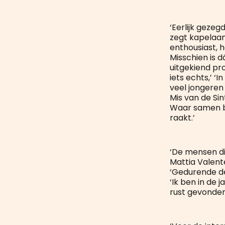
‘Eerlijk gezeg
zegt kapelaan 
enthousiast, 
Misschien is d
uitgekiend p
iets echts,’ ‘
veel jongeren
Mis van de Sin
Waar samen bi
raakt.’
‘De mensen die
Mattia Valent
‘Gedurende de
‘Ik ben in de 
rust gevonden