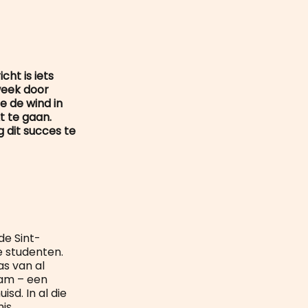
mail
ht is iets
week door
e de wind in
t te gaan.
 dit succes te
 de Sint-
e studenten.
as van al
wam – een
sd. In al die
is.