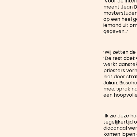
‘Voor de inter
meent Jean B
masterstudent
op een heel g
iemand uit o
gegeven...’
‘Wij zetten de
‘De rest doet
werkt aanstek
priesters ver
niet door str
Julian. Bissc
mee, sprak na 
een hoopvoll
‘Ik zie deze 
tegelijkertijd
diaconaal werk
komen lopen o