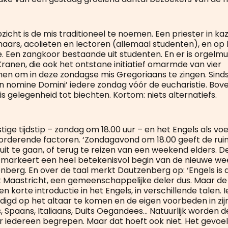
opzicht is de mis traditioneel te noemen. Een priester in kaz
naars, acolieten en lectoren (allemaal studenten), en op
e. Een zangkoor bestaande uit studenten. En er is orgelm
Kranen, die ook het ontstane initiatief omarmde van vier
en om in deze zondagse mis Gregoriaans te zingen. Sind
In nomine Domini’ iedere zondag vóór de eucharistie. Bove
s gelegenheid tot biechten. Kortom: niets alternatiefs.
ige tijdstip – zondag om 18.00 uur – en het Engels als voer
orderende factoren. ‘Zondagavond om 18.00 geeft de ru
uit te gaan, of terug te reizen van een weekend elders. D
arkeert een heel betekenisvol begin van de nieuwe wee
berg. En over de taal merkt Dautzenberg op: ‘Engels is 
it Maastricht, een gemeenschappelijke deler dus. Maar d
n korte introductie in het Engels, in verschillende talen.
digd op het altaar te komen en de eigen voorbeden in zi
s, Spaans, Italiaans, Duits Oegandees… Natuurlijk worden
r iedereen begrepen. Maar dat hoeft ook niet. Het gevoel is