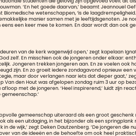
nationale studenten die gelovig zijn opgevoed voelt dit al
ouwman. ‘En het goede daarvan,’ beaamt Jeannouel Gefe
 Biomedische wetenschappen, ‘is de laagdrempeligheid. 
emakkelijke manier samen met je leeftijdsgenoten. Je nod
m eens een keer mee te komen. En daar wordt dan ook g
 deuren van de kerk wagenwijd open,’ zegt kapelaan Ignati
 God zelf. En misschien ook de jongeren onder elkaar: en
elijk. Jongeren trekken jongeren aan. En ze voelen ook ho
heugd zijn. En zo groeit iedere zondagavond opnieuw een v
ategie, maar door verlangen naar iets dat dieper gaat,’ z
hop Van den Hout was afgelopen zondag ruim 3 uur op bezoe
afloop met de jongeren. ‘Heel inspirerend,’ luidt zijn react
e gemeenschap.’
hoopvolle gemeenschap uiteraard als een groot geschenk
 ook als een uitdaging, in het bijzonder als een springplank
 in de wijk,’ zegt Deken Dautzenberg. ‘De jongeren die nu
ver van de ideeën en de behoefte om ook heel praktisch