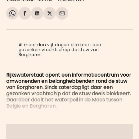
Share
Delen
Delen
Share
Deel
on
op
op
on
via
WhatsApp
Facebook
LinkedIn
X
E-
mail
Al meer dan vijf dagen blokkeert een 
gezonken vrachtschop de stuw van 
Borgharen.
Rijkswaterstaat opent een informatiecentrum voor
omwonenden en belanghebbenden rond de stuw
van Borgharen. Sinds zaterdag ligt daar een
gezonken vrachtschip dat de stuw deels blokkeert.
Daardoor daalt het waterpeil in de Maas tussen
België en Borgharen.