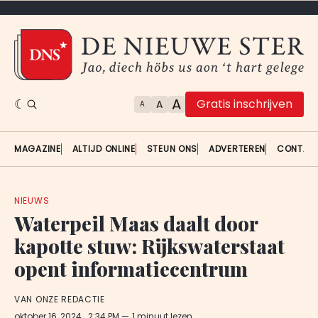
A
Gratis inschrijven
A
A
MAGAZINE
ALTIJD ONLINE
STEUN ONS
ADVERTEREN
CONTAC
NIEUWS
Waterpeil Maas daalt door
kapotte stuw: Rijkswaterstaat
opent informatiecentrum
VAN ONZE REDACTIE
oktober 16, 2024
. 2:34 PM
1 minuut lezen