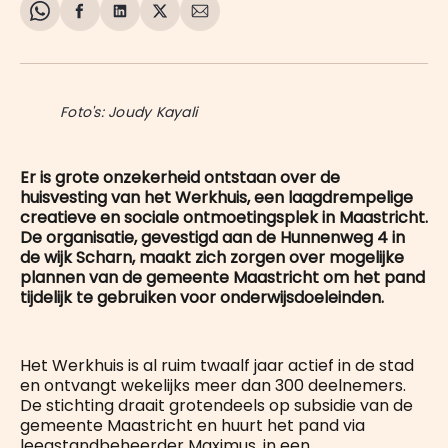
Share
Delen
Delen
Share
Deel
on
op
op
on
via
WhatsApp
Facebook
LinkedIn
X
E-
mail
Foto's: Joudy Kayali
Er is grote onzekerheid ontstaan over de
huisvesting van het Werkhuis, een laagdrempelige
creatieve en sociale ontmoetingsplek in Maastricht.
De organisatie, gevestigd aan de Hunnenweg 4 in
de wijk Scharn, maakt zich zorgen over mogelijke
plannen van de gemeente Maastricht om het pand
tijdelijk te gebruiken voor onderwijsdoeleinden.
Het Werkhuis is al ruim twaalf jaar actief in de stad
en ontvangt wekelijks meer dan 300 deelnemers.
De stichting draait grotendeels op subsidie van de
gemeente Maastricht en huurt het pand via
leegstandbeheerder Maximus, in een