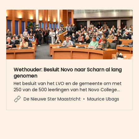
Wethouder: Besluit Novo naar Scharn al lang
genomen
Het besluit van het LVO en de gemeente om met
250 van de 500 leerlingen van het Novo College
naar de Nutsschool in Scharn te gaan, is al lang
De Nieuwe Ster Maastricht
Maurice Ubags
genomen: in februari 2025 toen het Integraal
Huisvestings Plan Onderwijs is vastgesteld door de
gemeenteraad. Alle signalen uit de buurt zijn