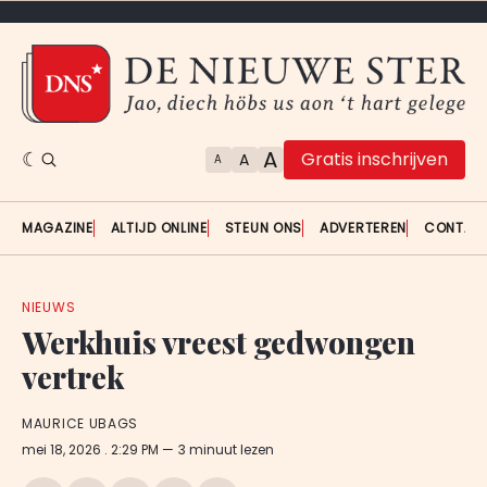
A
Gratis inschrijven
A
A
MAGAZINE
ALTIJD ONLINE
STEUN ONS
ADVERTEREN
CONTAC
NIEUWS
Werkhuis vreest gedwongen
vertrek
MAURICE UBAGS
mei 18, 2026
. 2:29 PM
3 minuut lezen