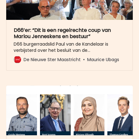
D66’er: “Dit is een regelrechte coup van
Marlou Jenneskens en bestuur”
D66 burgerraadslid Paul van de Kandelaar is
verbijsterd over het besluit van de
lijstadviescommissie om zittend wethouder Johan
De Nieuwe Ster Maastricht
Maurice Ubags
Pas niet meer op de kieslijst te zetten. “Dit is een
regelrechte coup van lijsttrekker Marlou
Jenneskens en het bestuur van D66, met name
van Xavier Stassen.” Van de Kandelaar, die als