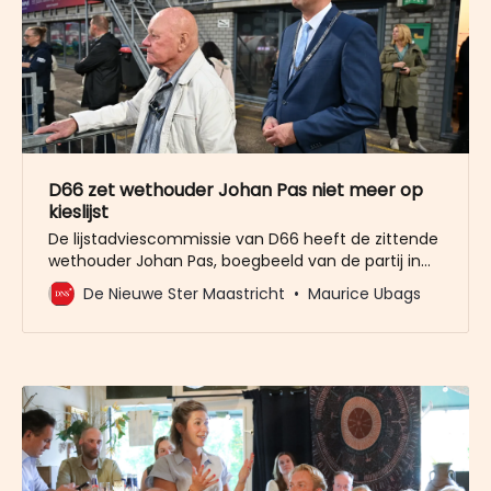
D66 zet wethouder Johan Pas niet meer op
kieslijst
De lijstadviescommissie van D66 heeft de zittende
wethouder Johan Pas, boegbeeld van de partij in
de stad, geen plek op de kieslijst gegeven. De partij
De Nieuwe Ster Maastricht
Maurice Ubags
heeft na lijsttrekker Marlou Jenneskens die al
eerder gekozen was, nu de nummer twee tot en
met twaalf gepresenteerd. Pas kan alleen terug de
politiek