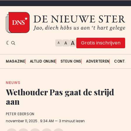
A
Gratis inschrijven
A
A
MAGAZINE
ALTIJD ONLINE
STEUN ONS
ADVERTEREN
CONTAC
NIEUWS
Wethouder Pas gaat de strijd
aan
PETER EBERSON
november 11, 2025
. 9:34 AM
3 minuut lezen