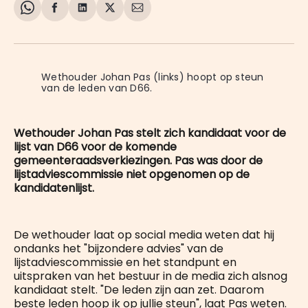
Share
Delen
Delen
Share
Deel
on
op
op
on
via
WhatsApp
Facebook
LinkedIn
X
E-
mail
Wethouder Johan Pas (links) hoopt op steun 
van de leden van D66.
Wethouder Johan Pas stelt zich kandidaat voor de
lijst van D66 voor de komende
gemeenteraadsverkiezingen. Pas was door de
lijstadviescommissie niet opgenomen op de
kandidatenlijst.
De wethouder laat op social media weten dat hij
ondanks het "bijzondere advies" van de
lijstadviescommissie en het standpunt en
uitspraken van het bestuur in de media zich alsnog
kandidaat stelt. "De leden zijn aan zet. Daarom
beste leden hoop ik op jullie steun", laat Pas weten.