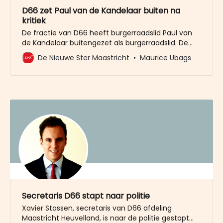
D66 zet Paul van de Kandelaar buiten na
kritiek
De fractie van D66 heeft burgerraadslid Paul van
de Kandelaar buitengezet als burgerraadslid. De
fractie van D66 Maastricht heeft met
De Nieuwe Ster Maastricht
Maurice Ubags
verontwaardiging kennisgenomen van de uitingen
die Paul van de Kandelaar op persoonlijke titel doet.
Van de Kandelaar zegt in een interview met De
Nieuwe Ster dat er binnen D66 “een
Secretaris D66 stapt naar politie
Xavier Stassen, secretaris van D66 afdeling
Maastricht Heuvelland, is naar de politie gestapt