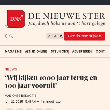
A
Gratis inschrijven
A
A
MAGAZINE
ALTIJD ONLINE
STEUN ONS
ADVERTEREN
CONTAC
NIEUWS
‘Wij kijken 1000 jaar terug en
100 jaar vooruit’
VAN ONZE REDACTIE
juni 22, 2025
. 5:41 AM
4 minuut lezen