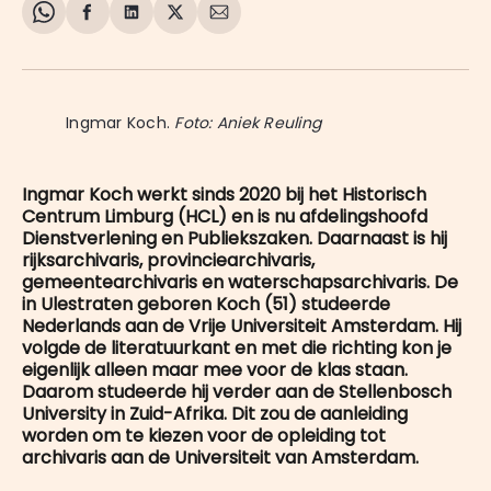
Share
Delen
Delen
Share
Deel
on
op
op
on
via
WhatsApp
Facebook
LinkedIn
X
E-
mail
Ingmar Koch. 
Foto: Aniek Reuling
Ingmar Koch werkt sinds 2020 bij het Historisch
Centrum Limburg (HCL) en is nu afdelingshoofd
Dienstverlening en Publiekszaken. Daarnaast is hij
rijksarchivaris, provinciearchivaris,
gemeentearchivaris en waterschapsarchivaris. De
in Ulestraten geboren Koch (51) studeerde
Nederlands aan de Vrije Universiteit Amsterdam. Hij
volgde de literatuurkant en met die richting kon je
eigenlijk alleen maar mee voor de klas staan.
Daarom studeerde hij verder aan de Stellenbosch
University in Zuid-Afrika. Dit zou de aanleiding
worden om te kiezen voor de opleiding tot
archivaris aan de Universiteit van Amsterdam.