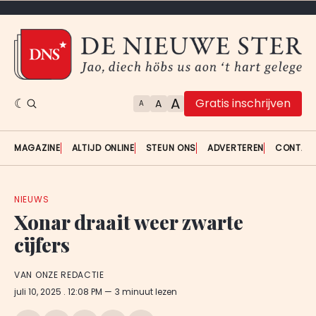
A
Gratis inschrijven
A
A
MAGAZINE
ALTIJD ONLINE
STEUN ONS
ADVERTEREN
CONTAC
NIEUWS
Xonar draait weer zwarte
cijfers
VAN ONZE REDACTIE
juli 10, 2025
. 12:08 PM
3 minuut lezen