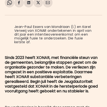
Share
Delen
Delen
Share
Deel
on
op
op
on
via
WhatsApp
Facebook
LinkedIn
X
E-
mail
Jean-Paul Essers van Mondriaan (l.) en Karel 
Verweij van XONAR ondertekenen in april van 
dit jaar een intentieovereenkomst om een 
mogelijk fusie te onderzoeken. Die fusie 
ketste af.
Sinds 2023 heeft XONAR, met financiële steun van
de gemeenten, belangrijke stappen gezet om de
organisatie gezonder te maken. De verliezen zijn
omgezet in een positieve exploitatie. Daarmee
heeft XONAR substantiële verbeteringen
gerealiseerd. Begin juli heeft de Jeugdautoriteit
vastgesteld dat XONAR in de herstelperiode goed
vooruitgang heeft geboekt en nu stabieler is.