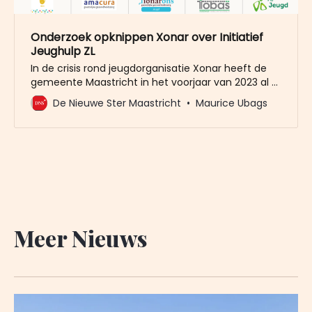
Onderzoek opknippen Xonar over Initiatief
Jeughulp ZL
In de crisis rond jeugdorganisatie Xonar heeft de
gemeente Maastricht in het voorjaar van 2023 al -
vertrouwelijk - contact gehad met de
De Nieuwe Ster Maastricht
Maurice Ubags
zorgcombinatie Initiatief Jeugdhulp Zuid-Limburg
(IJZ). Doel was om te kijken of het mogelijk was
Xonar op te knippen en de jeugdzorg onder te
brengen bij IJZ. Bij
Meer Nieuws