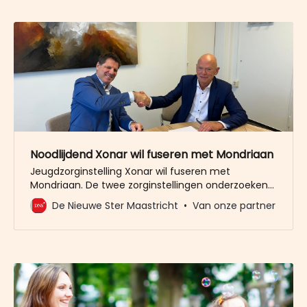
Noodlijdend Xonar wil fuseren met Mondriaan
Jeugdzorginstelling Xonar wil fuseren met
Mondriaan. De twee zorginstellingen onderzoeken
de komende maanden of een fusie haalbaar is.
De Nieuwe Ster Maastricht
Van onze partner
Een eerdere poging van Xonar om samen te gaan
met Mutsaersstichting ging niet door vanwege
financiële problemen bij Mutsaersstichting. Die
stichting heeft zelf 13,8 miljoen euro nodig om
gered te worden.