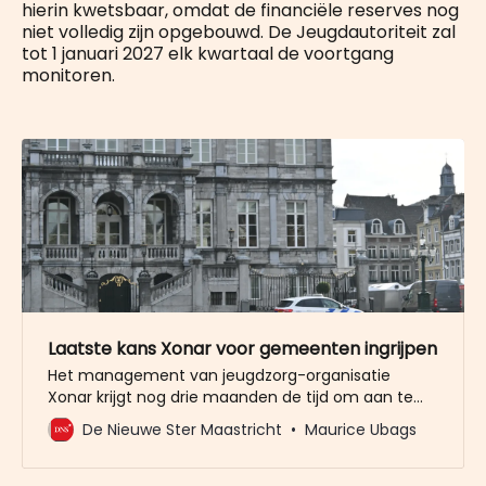
hierin kwetsbaar, omdat de financiële reserves nog
niet volledig zijn opgebouwd. De Jeugdautoriteit zal
tot 1 januari 2027 elk kwartaal de voortgang
monitoren.
Laatste kans Xonar voor gemeenten ingrijpen
Het management van jeugdzorg-organisatie
Xonar krijgt nog drie maanden de tijd om aan te
tonen dat ze het bedrijf uit de financiële
De Nieuwe Ster Maastricht
Maurice Ubags
gevarenzone kunnen loodsen. De gemeente
Maastricht bereidt zich voor om “de regie over
toekomstige ontwikkelingen” over te nemen.