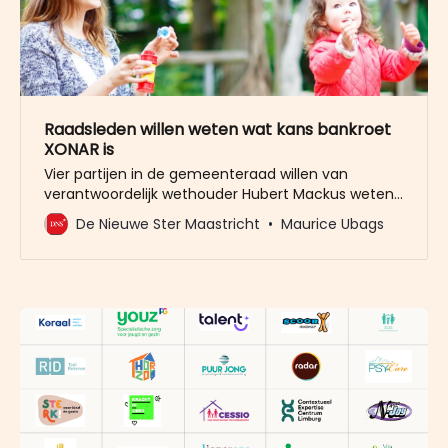
Raadsleden willen weten wat kans bankroet
XONAR is
Vier partijen in de gemeenteraad willen van
verantwoordelijk wethouder Hubert Mackus weten
hoe groot de kans is dat jeugdzorginstelling XONAR
De Nieuwe Ster Maastricht
Maurice Ubags
failliet gaat, al dan niet gecontroleerd. “Ondanks
een investering van acht miljoen euro in 2023 door
de samenwerkende gemeenten.” Die investering
was bedoeld om XONAR te redden.