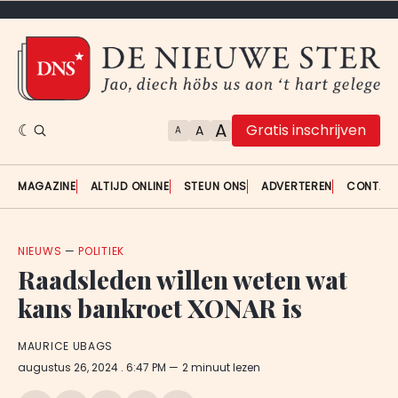
A
Gratis inschrijven
A
A
MAGAZINE
ALTIJD ONLINE
STEUN ONS
ADVERTEREN
CONTAC
NIEUWS
—
POLITIEK
Raadsleden willen weten wat
kans bankroet XONAR is
MAURICE UBAGS
augustus 26, 2024
. 6:47 PM
2 minuut lezen