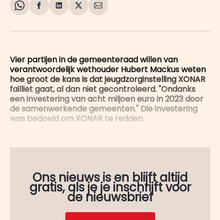
Share
Delen
Delen
Share
Deel
on
op
op
on
via
WhatsApp
Facebook
LinkedIn
X
E-
mail
Vier partijen in de gemeenteraad willen van
verantwoordelijk wethouder Hubert Mackus weten
hoe groot de kans is dat jeugdzorginstelling XONAR
failliet gaat, al dan niet gecontroleerd. "Ondanks
een investering van acht miljoen euro in 2023 door
de samenwerkende gemeenten." Die investering
was bedoeld om XONAR te redden.
Ons nieuws is en blijft altijd
gratis, als je je inschrijft voor
de nieuwsbrief