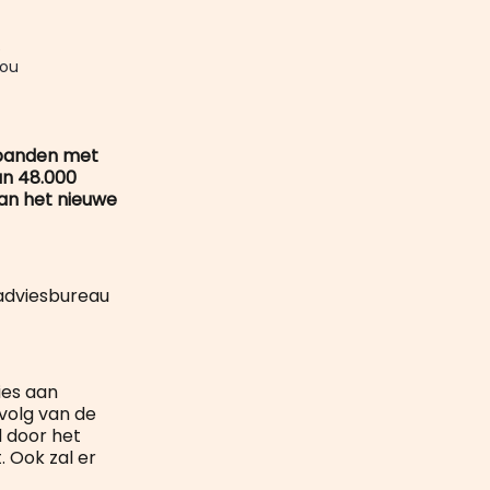
mail
 
ou 
e panden met
an 48.000
van het nieuwe
 adviesbureau
ies aan
evolg van de
 door het
 Ook zal er