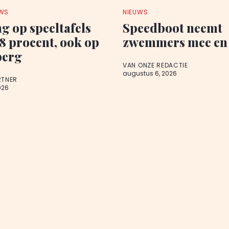
UWS
NIEUWS
ng op speeltafels
Speedboot neemt
,8 procent, ook op
zwemmers mee en 
berg
VAN ONZE REDACTIE
augustus 6, 2026
RTNER
026