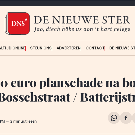
ALTIJD ONLINE
STEUN ONS
ADVERTEREN
CONTACT
DE NIEUWE S
0 euro planschade na b
Bosschstraat / Batterijst
Share
Del
1 PM
2 minuut lezen
on
op
WhatsA
Fa