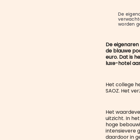
De eigena
verwachte
worden g
De eigenaren 
de blauwe po
euro. Dat is 
luxe-hotel aan
Het college h
SAOZ. Het ver
Het waardever
uitzicht. In h
hoge bebouwin
intensievere 
daardoor in g