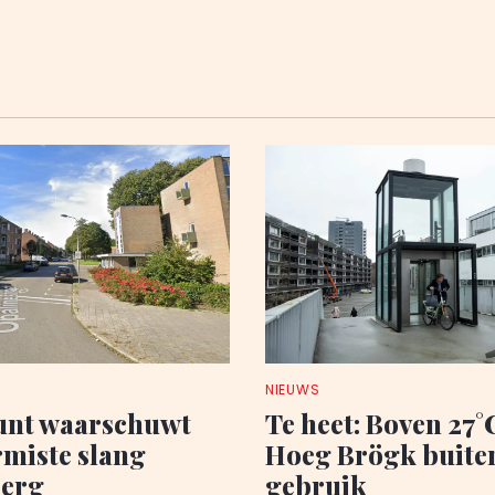
NIEUWS
nt waarschuwt
Te heet: Boven 27°C
rmiste slang
Hoeg Brögk buite
berg
gebruik