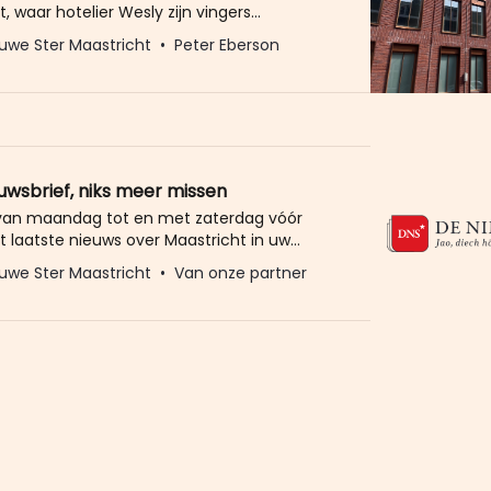
, waar hotelier Wesly zijn vingers
k niet aan wilde branden ,moet het mooiste
uwe Ster Maastricht
Peter Eberson
+ hotel van Europa worden. Grote onzin
, maar met deze mooie woorden kreeg de
nemer wel de vergunning rond. Waarom laat
e zich telkens een
euwsbrief, niks meer missen
 van maandag tot en met zaterdag vóór
t laatste nieuws over Maastricht in uw
eld u dan gratis aan voor de nieuwbrief van
uwe Ster Maastricht
Van onze partner
Ster. Meer dan 20.000 trouwe lezers gingen
Het enige wat wij van u vragen