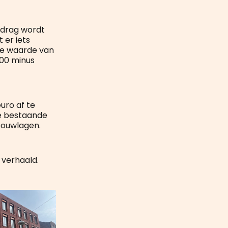
edrag wordt
 er iets
de waarde van
000 minus
uro af te
de bestaande
bouwlagen.
 verhaald.