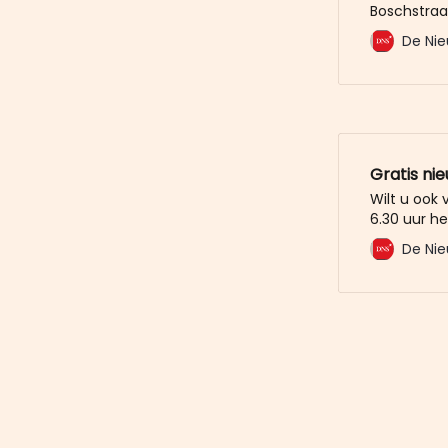
Boschstraat
uiteindelij
De Nie
vijfsterren
natuurlijk
initiatief
de gemeent
Gratis ni
Wilt u ook
6.30 uur he
mailbox? M
De Nie
De Nieuwe 
u al voor. 