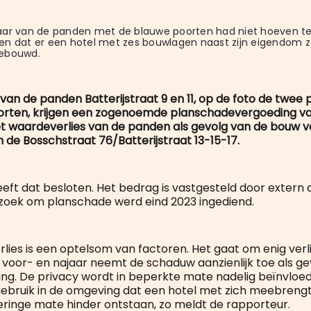
ar van de panden met de blauwe poorten had niet hoeven te
n dat er een hotel met zes bouwlagen naast zijn eigendom z
ebouwd.
van de panden Batterijstraat 9 en 11, op de foto de twe
orten, krijgen een zogenoemde planschadevergoeding v
het waardeverlies van de panden als gevolg van de bouw 
 de Bosschstraat 76/Batterijstraat 13-15-17.
eeft dat besloten. Het bedrag is vastgesteld door extern
zoek om planschade werd eind 2023 ingediend.
lies is een optelsom van factoren. Het gaat om enig verl
et voor- en najaar neemt de schaduw aanzienlijk toe als g
g. De privacy wordt in beperkte mate nadelig beïnvloed
gebruik in de omgeving dat een hotel met zich meebrengt.
eringe mate hinder ontstaan, zo meldt de rapporteur.