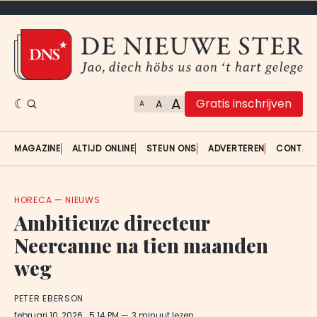
A
Gratis inschrijven
A
A
MAGAZINE
ALTIJD ONLINE
STEUN ONS
ADVERTEREN
CONTAC
HORECA
—
NIEUWS
Ambitieuze directeur
Neercanne na tien maanden
weg
PETER EBERSON
februari 10, 2026
. 5:14 PM
3 minuut lezen