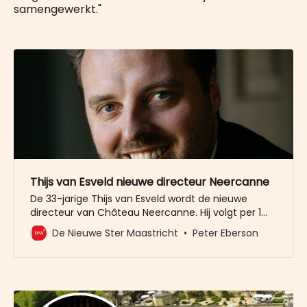
samengewerkt."
Thijs van Esveld nieuwe directeur Neercanne
De 33-jarige Thijs van Esveld wordt de nieuwe
directeur van Château Neercanne. Hij volgt per 1
april Pierre Haenen op, die heeft aangegeven de
De Nieuwe Ster Maastricht
Peter Eberson
Oostwegel Groep te verlaten. Van Esveld werkte de
afgelopen jaren als Operations Manager bij
Complex en was ook General Manager bij bioscoop
Vue in Kerkrade. Als