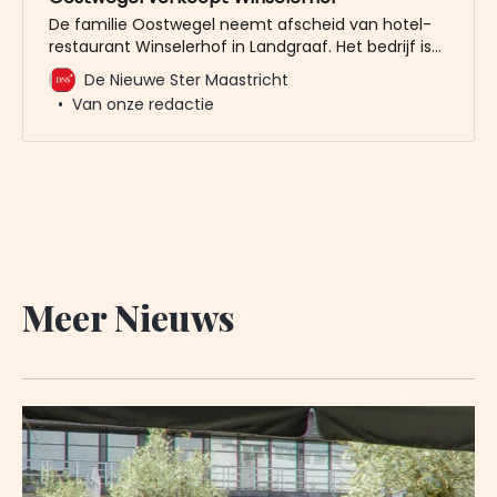
De familie Oostwegel neemt afscheid van hotel-
restaurant Winselerhof in Landgraaf. Het bedrijf is
verkocht aan de hotelgroep Flow the Collection.
De Nieuwe Ster Maastricht
Oostwegel wil de focus leggen op het luxe
Van onze redactie
vijfsterrensegment in de omgeving van Maastricht.
Met de opbrengst van de verkoop van Winselerhof
wil Oostwegel investeren in de hotels die binnen
Meer Nieuws