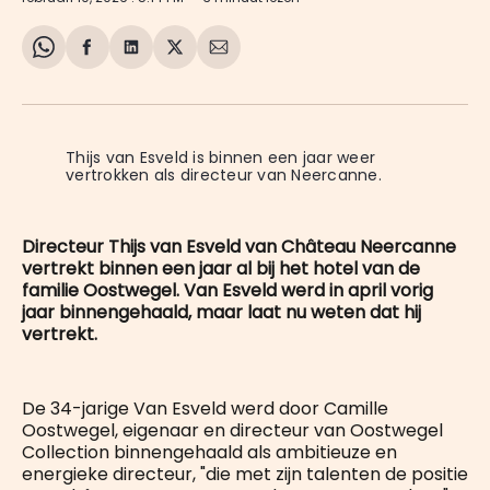
Share
Delen
Delen
Share
Deel
on
op
op
on
via
WhatsApp
Facebook
LinkedIn
X
E-
mail
Thijs van Esveld is binnen een jaar weer 
vertrokken als directeur van Neercanne.
Directeur Thijs van Esveld van Château Neercanne
vertrekt binnen een jaar al bij het hotel van de
familie Oostwegel. Van Esveld werd in april vorig
jaar binnengehaald, maar laat nu weten dat hij
vertrekt.
De 34-jarige Van Esveld werd door Camille
Oostwegel, eigenaar en directeur van Oostwegel
Collection binnengehaald als ambitieuze en
energieke directeur, "die met zijn talenten de positie