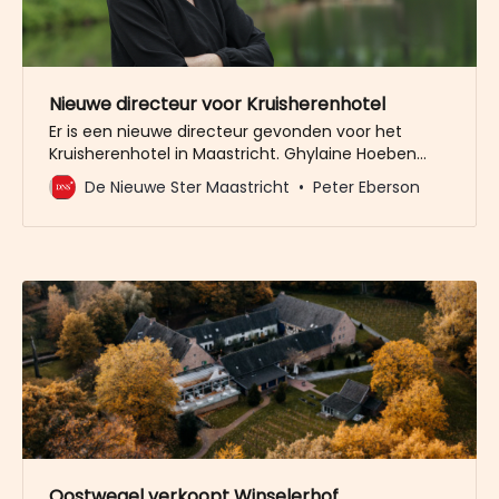
Nieuwe directeur voor Kruisherenhotel
Er is een nieuwe directeur gevonden voor het
Kruisherenhotel in Maastricht. Ghylaine Hoeben
wordt de opvolger van Ineke van de Laak die in
De Nieuwe Ster Maastricht
Peter Eberson
januari haar vertrek aankondigde. De 30-jarige
Hoeben start 1 juni in haar nieuwe functie bij het
Kruisherenhotel, dat eigendom is van de familie
Oostwegel. Hoeben was eerder
Oostwegel verkoopt Winselerhof