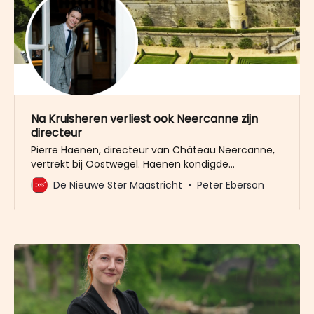
Na Kruisheren verliest ook Neercanne zijn
directeur
Pierre Haenen, directeur van Château Neercanne,
vertrekt bij Oostwegel. Haenen kondigde
donderdag intern aan dat hij stopt als directeur bij
De Nieuwe Ster Maastricht
Peter Eberson
het hotel. Wat is er aan de hand bij de hotels van
de Oostwegel Collection? In rap tempo vertrekken
de mensen aan de top. Donderdag meldde De
Nieuwe Ster het