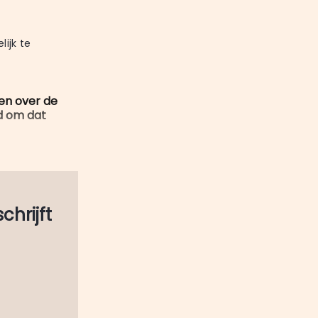
mail
 
jk te 
en over de
d om dat
schrijft