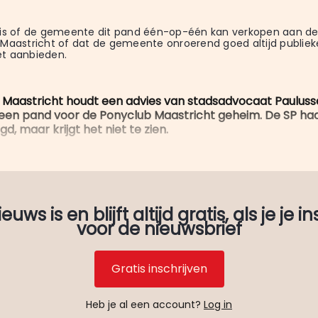
is of de gemeente dit pand één-op-één kan verkopen aan de
Maastricht of dat de gemeente onroerend goed altijd publiekeli
t aanbieden.
Maastricht houdt een advies van stadsadvocaat Pauluss
een pand voor de Ponyclub Maastricht geheim. De SP ha
d, maar krijgt het niet te zien.
uws is en blijft altijd gratis, als je je in
voor de nieuwsbrief
Gratis inschrijven
Heb je al een account?
Log in