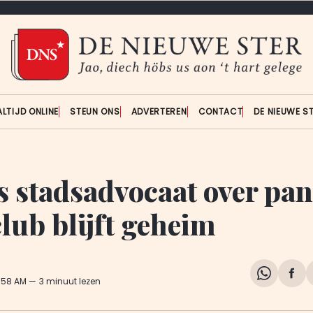
ALTIJD ONLINE
STEUN ONS
ADVERTEREN
CONTACT
DE NIEUWE S
s stadsadvocaat over pa
lub blijft geheim
Share
Del
9:58 AM
3 minuut lezen
on
op
WhatsA
Fa