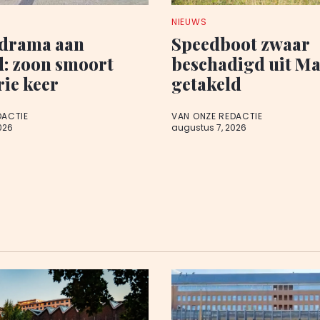
NIEUWS
edrama aan
Speedboot zwaar
d: zoon smoort
beschadigd uit M
rie keer
getakeld
DACTIE
VAN ONZE REDACTIE
026
augustus 7, 2026