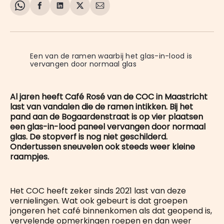
Share
Delen
Delen
Share
Deel
on
op
op
on
via
WhatsApp
Facebook
LinkedIn
X
E-
mail
Een van de ramen waarbij het glas-in-lood is 
vervangen door normaal glas
Al jaren heeft Café Rosé van de COC in Maastricht
last van vandalen die de ramen intikken. Bij het
pand aan de Bogaardenstraat is op vier plaatsen
een glas-in-lood paneel vervangen door normaal
glas. De stopverf is nog niet geschilderd.
Ondertussen sneuvelen ook steeds weer kleine
raampjes.
Het COC heeft zeker sinds 2021 last van deze
vernielingen. Wat ook gebeurt is dat groepen
jongeren het café binnenkomen als dat geopend is,
vervelende opmerkingen roepen en dan weer