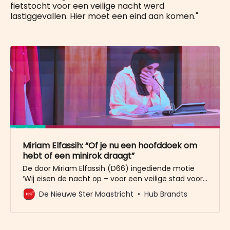
fietstocht voor een veilige nacht werd
lastiggevallen. Hier moet een eind aan komen."
Miriam Elfassih: “Of je nu een hoofddoek om
hebt of een minirok draagt”
De door Miriam Elfassih (D66) ingediende motie
‘Wij eisen de nacht op – voor een veilige stad voor
iedereen’ kon tijdens de raadsvergadering van 23
De Nieuwe Ster Maastricht
Hub Brandts
september rekenen op veel empathie en bijval van
vrijwel alle partijen. Uiteindelijk stemden alleen Kitty
Nuyts (LPM) en Bram Nab (FvD) tegen de motie.
Een in