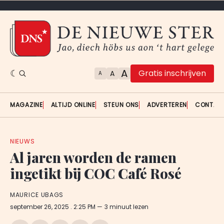
A
Gratis inschrijven
A
A
MAGAZINE
ALTIJD ONLINE
STEUN ONS
ADVERTEREN
CONTAC
NIEUWS
Al jaren worden de ramen
ingetikt bij COC Café Rosé
MAURICE UBAGS
september 26, 2025
. 2:25 PM
3 minuut lezen