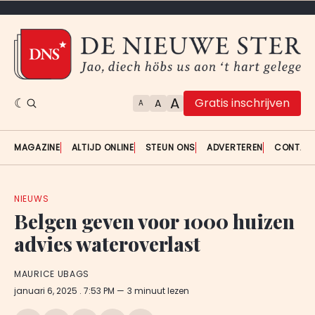
A
Gratis inschrijven
A
A
MAGAZINE
ALTIJD ONLINE
STEUN ONS
ADVERTEREN
CONTAC
NIEUWS
Belgen geven voor 1000 huizen
advies wateroverlast
MAURICE UBAGS
januari 6, 2025
. 7:53 PM
3 minuut lezen