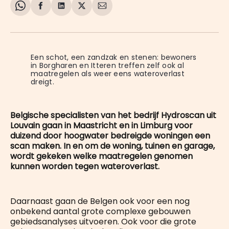
Share
Delen
Delen
Share
Deel
on
op
op
on
via
WhatsApp
Facebook
LinkedIn
X
E-
mail
Een schot, een zandzak en stenen: bewoners 
in Borgharen en Itteren treffen zelf ook al 
maatregelen als weer eens wateroverlast 
dreigt.
Belgische specialisten van het bedrijf Hydroscan uit
Louvain gaan in Maastricht en in Limburg voor
duizend door hoogwater bedreigde woningen een
scan maken. In en om de woning, tuinen en garage,
wordt gekeken welke maatregelen genomen
kunnen worden tegen wateroverlast.
Daarnaast gaan de Belgen ook voor een nog
onbekend aantal grote complexe gebouwen
gebiedsanalyses uitvoeren. Ook voor die grote