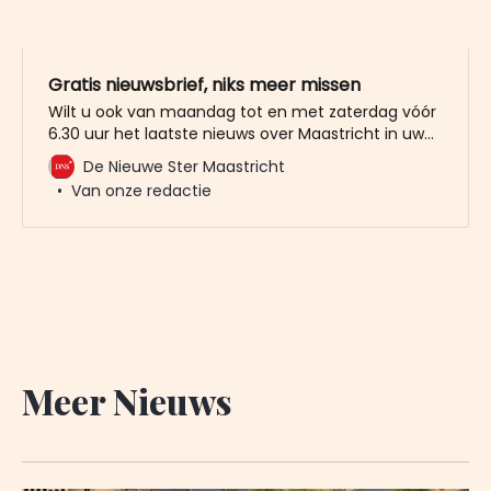
Gratis nieuwsbrief, niks meer missen
Wilt u ook van maandag tot en met zaterdag vóór
6.30 uur het laatste nieuws over Maastricht in uw
mailbox? Meld u dan gratis aan voor de nieuwbrief
De Nieuwe Ster Maastricht
van De Nieuwe Ster. Meer dan 20.000 trouwe lezers
Van onze redactie
gingen u al voor. Het enige wat wij van u vragen
Meer Nieuws