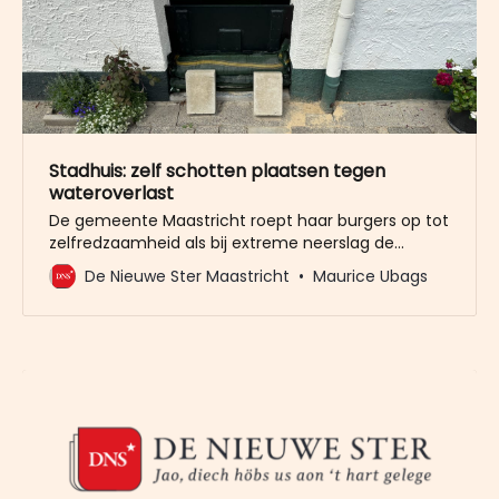
Stadhuis: zelf schotten plaatsen tegen
wateroverlast
De gemeente Maastricht roept haar burgers op tot
zelfredzaamheid als bij extreme neerslag de
riolering het water niet meer kan afvoeren. de stad
De Nieuwe Ster Maastricht
Maurice Ubags
wil bewoners gaan faciliteren met het plaatsen
van schotten, waar andere opties om het water te
beheersen niet meer voorhanden zijn. Dat schrijft
wethouder Hubert Mackus in