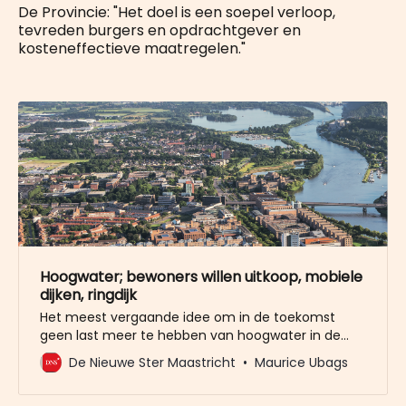
De Provincie: "Het doel is een soepel verloop,
tevreden burgers en opdrachtgever en
kosteneffectieve maatregelen."
Hoogwater; bewoners willen uitkoop, mobiele
dijken, ringdijk
Het meest vergaande idee om in de toekomst
geen last meer te hebben van hoogwater in de
Maas/Geulle komt van inwoners van het gehucht
De Nieuwe Ster Maastricht
Maurice Ubags
Voulwames. “Koop ons gehucht maar uit voor een
goede prijs”, zeggen ze. Het is een van de 29