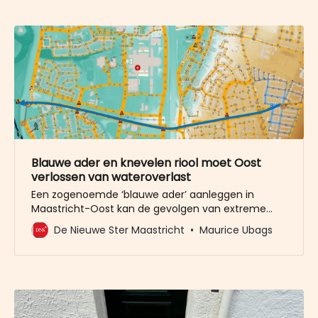
ideeën die besproken worden in het rapport
Blauwe ader en knevelen riool moet Oost
verlossen van wateroverlast
Een zogenoemde ‘blauwe ader’ aanleggen in
Maastricht-Oost kan de gevolgen van extreme
regenbuien voorkomen. Het bureau Nelen en
De Nieuwe Ster Maastricht
Maurice Ubags
Schuurmans uit Utrecht ziet dat als de
‘voorkeursvariant’ om wateroverlast in Maastricht-
Oost aan te pakken. In de laaggelegen straten van
Heer kan het riool ‘gekneveld’ worden, maar dat
betekent dat in grotere