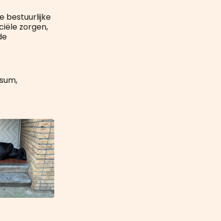
e bestuurlijke
iële zorgen,
de
ssum,