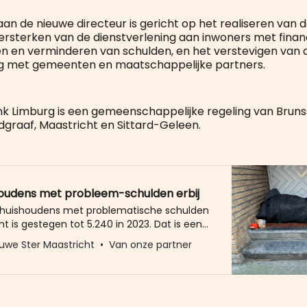
an de nieuwe directeur is gericht op het realiseren van d
versterken van de dienstverlening aan inwoners met financ
 en verminderen van schulden, en het verstevigen van 
 met gemeenten en maatschappelijke partners.
k Limburg is een gemeenschappelijke regeling van Brun
dgraaf, Maastricht en Sittard-Geleen.
oudens met probleem-schulden erbij
 huishoudens met problematische schulden
ht is gestegen tot 5.240 in 2023. Dat is een
n 9% (430 huishoudens) in vergelijking met
uwe Ster Maastricht
Van onze partner
 huishoudens in financiële problemen in
taal heeft (eind 2023) 7,4% van de
se huishoudens ernstige schulden.