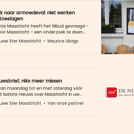
 naar armoedeval: niet werken
toeslagen
e Maastricht heeft het Nibud gevraagd -
voor Maastricht - een onderzoek te doen
moedeval in de stad. De armoedeval
uwe Ster Maastricht
Maurice Ubags
at mensen niet of niet meer uren willen
dat de uitkering en de toeslagen die ze
eteld hoger zijn dan het loon dat
euwsbrief, niks meer missen
 van maandag tot en met zaterdag vóór
t laatste nieuws over Maastricht in uw
eld u dan gratis aan voor de nieuwbrief van
uwe Ster Maastricht
Van onze partner
Ster. Meer dan 20.000 trouwe lezers gingen
Het enige wat wij van u vragen