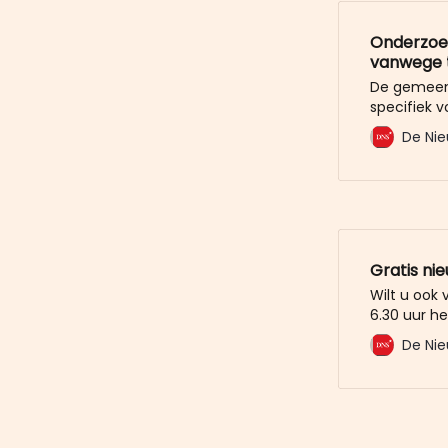
Onderzoek
vanwege 
De gemeent
specifiek 
naar de ar
De Nie
betekent d
werken, om
krijgen opg
Gratis ni
Wilt u ook
6.30 uur he
mailbox? M
De Nie
De Nieuwe 
u al voor. 