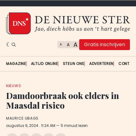
A
Gratis inschrijven
A
A
MAGAZINE
ALTIJD ONLINE
STEUN ONS
ADVERTEREN
CONTAC
NIEUWS
Damdoorbraak ook elders in
Maasdal risico
MAURICE UBAGS
augustus 6, 2024
. 11:24 AM
5 minuut lezen