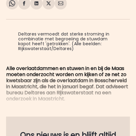
Share
Delen
Delen
Share
Deel
on
op
op
on
via
WhatsApp
Facebook
LinkedIn
X
E-
mail
Deltares vermoedt dat sterke stroming in 
combinatie met begroeiing de stuwdam 
kapot heeft 'getrokken'. (Alle beelden: 
Rijkswaterstaat/Deltares)
Alle overlaatdammen en stuwen in en bij de Maas
moeten onderzocht worden om kijken of ze net zo
kwetsbaar zijn als de overlaatdam in Bosscherveld
in Maastricht, die het in januari begaf. Dat adviseert
bureau Deltares aan Rijkswaterstaat na een
onderzoek in Maastricht.
Ons nieuws is en blijft altijd