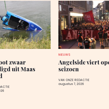
NIEUWS
oot zwaar
Angelside viert o
igd uit Maas
seizoen
d
VAN ONZE REDACTIE
augustus 7, 2026
DACTIE
026