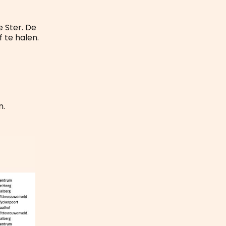
mail
 Ster. De
 te halen.
n.