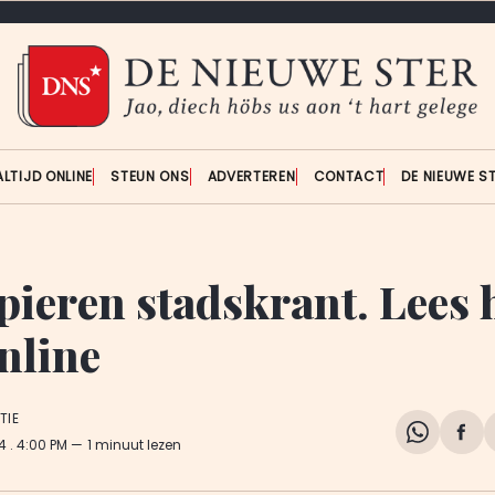
ALTIJD ONLINE
STEUN ONS
ADVERTEREN
CONTACT
DE NIEUWE S
pieren stadskrant. Lees
nline
TIE
Share
Del
24
. 4:00 PM
1 minuut lezen
on
op
WhatsA
Fa