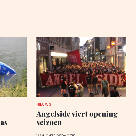
NIEUWS
Angelside viert opening
aas
seizoen
VAN ONZE REDACTIE