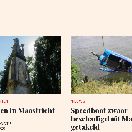
HTEN
NIEUWS
en in Maastricht
Speedboot zwaar
beschadigd uit M
DACTIE
getakeld
026