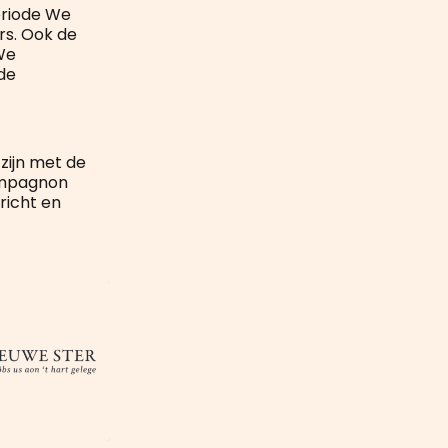
periode We
rs. Ook de
We
 de
 zijn met de
compagnon
richt en