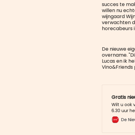
succes te mak
willen nu ech
wijngaard Wij
verwachten di
horecabeurs i
De nieuwe eige
overname. "Di
Lucas en ik h
Vino&Friends p
Gratis ni
Wilt u ook
6.30 uur he
mailbox? M
De Nie
De Nieuwe 
u al voor. 