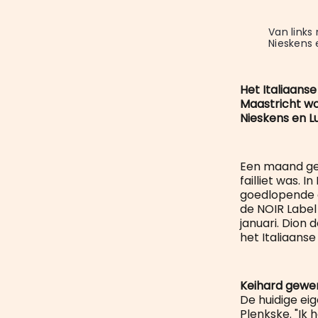
Van links
Nieskens 
Het Italiaans
Maastricht w
Nieskens en 
Een maand gel
failliet was. 
goedlopende 
de NOIR Label 
januari. Dion 
het Italiaanse
Keihard gewe
De huidige eig
Plenkske. "Ik