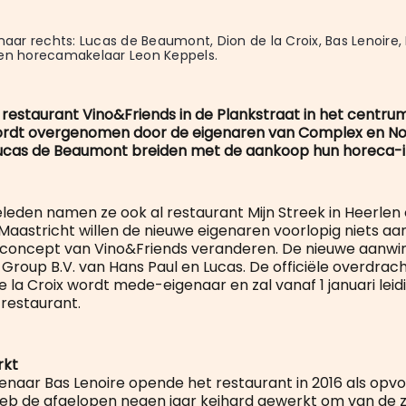
 naar rechts: Lucas de Beaumont, Dion de la Croix, Bas Lenoire, 
en horecamakelaar Leon Keppels.
e restaurant Vino&Friends in de Plankstraat in het centru
ordt overgenomen door de eigenaren van Complex en No
Lucas de Beaumont breiden met de aankoop hun horeca-i
eden namen ze ook al restaurant Mijn Streek in Heerlen 
In Maastricht willen de nieuwe eigenaren voorlopig niets aa
concept van Vino&Friends veranderen. De nieuwe aanwin
Group B.V. van Hans Paul en Lucas. De officiële overdracht
de la Croix wordt mede-eigenaar en zal vanaf 1 januari le
 restaurant.
rkt
enaar Bas Lenoire opende het restaurant in 2016 als opvol
 heb de afgelopen negen jaar keihard gewerkt om van de 