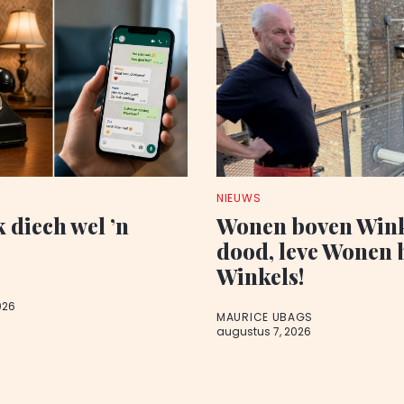
NIEUWS
k diech wel ’n
Wonen boven Wink
dood, leve Wonen 
Winkels!
026
MAURICE UBAGS
augustus 7, 2026