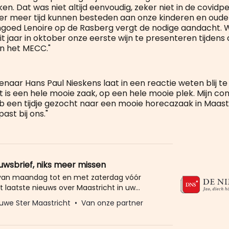
en. Dat was niet altijd eenvoudig, zeker niet in de covid
ter meer tijd kunnen besteden aan onze kinderen en oude
ngoed Lenoire op de Rasberg vergt de nodige aandacht. 
t jaar in oktober onze eerste wijn te presenteren tijdens
n het MECC."
naar Hans Paul Nieskens laat in een reactie weten blij te
t is een hele mooie zaak, op een hele mooie plek. Mijn 
eb een tijdje gezocht naar een mooie horecazaak in Maast
ast bij ons."
euwsbrief, niks meer missen
 van maandag tot en met zaterdag vóór
t laatste nieuws over Maastricht in uw
eld u dan gratis aan voor de nieuwbrief van
uwe Ster Maastricht
Van onze partner
Ster. Meer dan 20.000 trouwe lezers gingen
Het enige wat wij van u vragen