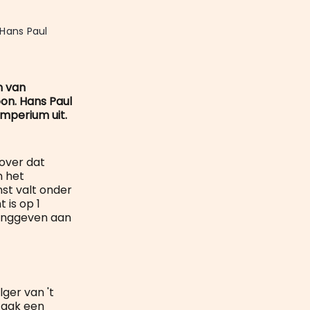
mail
Hans Paul 
m van
on. Hans Paul
mperium uit.
over dat
n het
st valt onder
 is op 1
idinggeven aan
ger van 't
zaak een