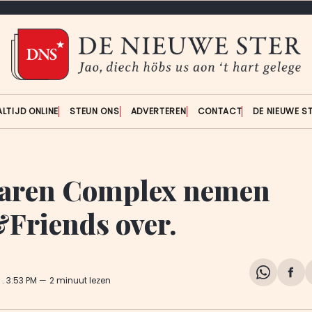
ALTIJD ONLINE
STEUN ONS
ADVERTEREN
CONTACT
DE NIEUWE S
aren Complex nemen
Friends over.
Share
Del
5
. 3:53 PM
2 minuut lezen
on
op
WhatsA
Fa