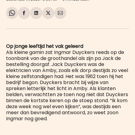
Share
Delen
Delen
Share
Deel
on
op
op
on
via
WhatsApp
Facebook
LinkedIn
X
E-
mail
Op jonge leeftijd het vak geleerd
Als kleine gamin zat Ingmar Duyckers reeds op de
toonbank van de groothandel als zijn pa Jack de
bestelling doorgaf. Jack Duyckers was de
elektricien van Amby, zoals elk dorp destijds zo veel
kleine zelfstandigen had. Het was 1962 toen hij het
bedrijf begon. Duyckers bracht bij wijze van
spreken letterlijk het licht in Amby. Als klanten
belden, verwachtten ze toen nog niet dat Duyckers
binnen de kortste keren op de stoep stond. “Ik kom
deze week nog wel even kijken”, was destijds een
meer dan bevredigend antwoord, zo weet zoon
Ingmar nog goed.