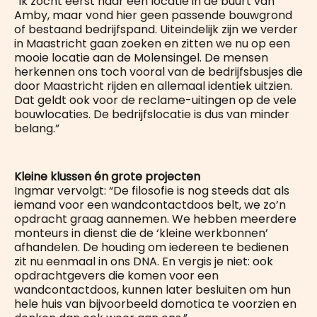
“Ik zocht eerst naar een locatie in de buurt van
Amby, maar vond hier geen passende bouwgrond
of bestaand bedrijfspand. Uiteindelijk zijn we verder
in Maastricht gaan zoeken en zitten we nu op een
mooie locatie aan de Molensingel. De mensen
herkennen ons toch vooral van de bedrijfsbusjes die
door Maastricht rijden en allemaal identiek uitzien.
Dat geldt ook voor de reclame-uitingen op de vele
bouwlocaties. De bedrijfslocatie is dus van minder
belang.”
Kleine klussen én grote projecten
Ingmar vervolgt: “De filosofie is nog steeds dat als
iemand voor een wandcontactdoos belt, we zo’n
opdracht graag aannemen. We hebben meerdere
monteurs in dienst die de ‘kleine werkbonnen’
afhandelen. De houding om iedereen te bedienen
zit nu eenmaal in ons DNA. En vergis je niet: ook
opdrachtgevers die komen voor een
wandcontactdoos, kunnen later besluiten om hun
hele huis van bijvoorbeeld domotica te voorzien en