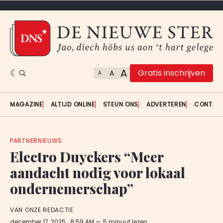
A
Gratis inschrijven
A
A
MAGAZINE
ALTIJD ONLINE
STEUN ONS
ADVERTEREN
CONTAC
PARTNERNIEUWS
Electro Duyckers “Meer
aandacht nodig voor lokaal
ondernemerschap”
VAN ONZE REDACTIE
december 17, 2025
. 8:59 AM
5 minuut lezen