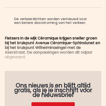
on
op
op
on
via
WhatsApp
Facebook
LinkedIn
X
E-
mail
De verkeerslichten worden vernieuwd voor 
een betere doorstroming van het verkeer.
Fietsers in de wijk Céramique krijgen sneller groen
bij het kruispunt Avenue Céramique-Sphinxlunet en
bij het kruispunt Wilhelminasingel met de
Akerstraat. De aanpassingen worden dit najaar
uitgevoerd.
Ons nieuws is en blijft altijd
gratis, als je je inschrijft voor
de nieuwsbrief