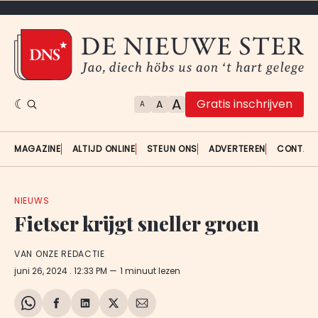
A
Gratis inschrijven
A
A
MAGAZINE
ALTIJD ONLINE
STEUN ONS
ADVERTEREN
CONTAC
NIEUWS
Fietser krijgt sneller groen
VAN ONZE REDACTIE
juni 26, 2024
. 12:33 PM
1 minuut lezen
Share
Delen
Delen
Share
Deel