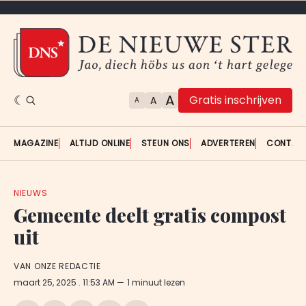
A
Gratis inschrijven
A
A
MAGAZINE
ALTIJD ONLINE
STEUN ONS
ADVERTEREN
CONTAC
NIEUWS
Gemeente deelt gratis compost
uit
VAN ONZE REDACTIE
maart 25, 2025
. 11:53 AM
1 minuut lezen