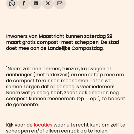
Share
Delen
Delen
Share
Deel
on
op
op
on
via
WhatsApp
Facebook
LinkedIn
X
E-
mail
Inwoners van Maastricht kunnen zaterdag 29
maart gratis compost-mest scheppen. De stad
doet mee aan de Landelijke Compostdag.
"Neem zelf een emmer, tuinzak, kruiwagen of
aanhanger (met afdekzeil) en een schep mee om
de compost te kunnen meenemen. Laten we
samen zorgen dat er genoeg is voor iedereen!
Neem wat je nodig hebt, zodat ook anderen nog
compost kunnen meenemen. Op = op!", zo bericht
de gemeente.
Kijk voor de
locaties
waar u terecht kunt om zelf te
scheppen en/of alleen een zak op te halen.