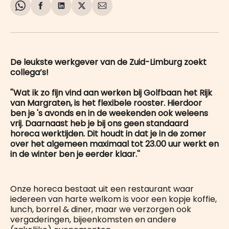
Share
Delen
Delen
Share
Deel
on
op
op
on
via
WhatsApp
Facebook
LinkedIn
X
E-
mail
De leukste werkgever van de Zuid-Limburg zoekt
collega’s!
''Wat ik zo fijn vind aan werken bij Golfbaan het Rijk
van Margraten, is het flexibele rooster. Hierdoor
ben je 's avonds en in de weekenden ook weleens
vrij. Daarnaast heb je bij ons geen standaard
horeca werktijden. Dit houdt in dat je in de zomer
over het algemeen maximaal tot 23.00 uur werkt en
in de winter ben je eerder klaar.''
Onze horeca bestaat uit een restaurant waar
iedereen van harte welkom is voor een kopje koffie,
lunch, borrel & diner, maar we verzorgen ook
vergaderingen, bijeenkomsten en andere