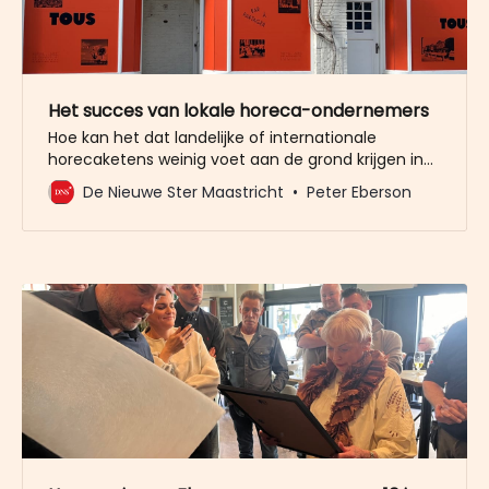
Het succes van lokale horeca-ondernemers
Hoe kan het dat landelijke of internationale
horecaketens weinig voet aan de grond krijgen in
Maastricht, terwijl er lokale ondernemers zijn die de
De Nieuwe Ster Maastricht
Peter Eberson
ene na de andere succesvolle horecazaak
openen? In mei gaat de nieuwe horecazaak van
Fernand Rosier open. De eigenaar van de
succesvolle bistro Fernand heeft het pand