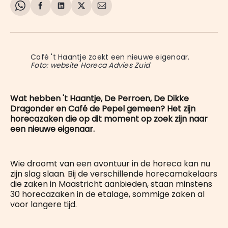
Share
Delen
Delen
Share
Deel
on
op
op
on
via
WhatsApp
Facebook
LinkedIn
X
E-
mail
Café 't Haantje zoekt een nieuwe eigenaar. 
Foto: website Horeca Advies Zuid
Wat hebben 't Haantje, De Perroen, De Dikke
Dragonder en Café de Pepel gemeen? Het zijn
horecazaken die op dit moment op zoek zijn naar
een nieuwe eigenaar.
Wie droomt van een avontuur in de horeca kan nu
zijn slag slaan. Bij de verschillende horecamakelaars
die zaken in Maastricht aanbieden, staan minstens
30 horecazaken in de etalage, sommige zaken al
voor langere tijd.