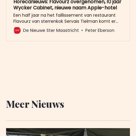
Horecanieuws: Flavourz overgenomen, 10 jaar
Wycker Cabinet, nieuwe naam Apple-hotel
Een half jaar na het faillissement van restaurant
Flavourz van sterrenkok Servais Tielman komt er
een nieuw restaurant in het pand aan de
De Nieuwe Ster Maastricht
Peter Eberson
Spoorweglaan. Rinaldo Musa, die lange tijd chef kok
was bij Italiaans restaurant Mediterraneo in de
Rechtstraat, begint er zijn eigen zaak. Dat bevestigt
Michael Maes, die verhuurder
Meer Nieuws