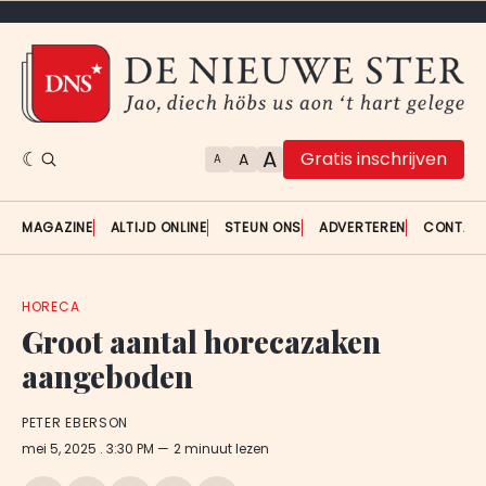
A
Gratis inschrijven
A
A
MAGAZINE
ALTIJD ONLINE
STEUN ONS
ADVERTEREN
CONTAC
HORECA
Groot aantal horecazaken
aangeboden
PETER EBERSON
mei 5, 2025
. 3:30 PM
2 minuut lezen