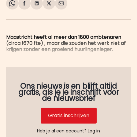
Share
Delen
Delen
Share
Deel
on
op
op
on
via
WhatsApp
Facebook
LinkedIn
X
E-
mail
Maastricht heeft al meer dan 1800 ambtenaren
(circa 1670 fte) , maar die zouden het werk niet af
krijgen zonder een groeiend huurlingenleger.
Ons nieuws is en blijft altijd
gratis, als je je inschrijft voor
de nieuwsbrief
Gratis inschrijven
Heb je al een account?
Log in