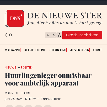
A
Gratis inschrijven
A
A
MAGAZINE
ALTIJD ONLINE
STEUN ONS
ADVERTEREN
CONTAC
NIEUWS
—
POLITIEK
Huurlingenleger onmisbaar
voor ambtelijk apparaat
MAURICE UBAGS
juni 25, 2024
. 12:47 PM
2 minuut lezen