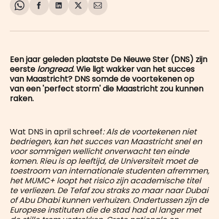
Share
Delen
Delen
Share
Deel
on
op
op
on
via
WhatsApp
Facebook
LinkedIn
X
E-
mail
Een jaar geleden plaatste De Nieuwe Ster (DNS) zijn
eerste
longread
. Wie ligt wakker van het succes
van Maastricht? DNS somde de voortekenen op
van een 'perfect storm' die Maastricht zou kunnen
raken.
Wat DNS in april schreef
: Als de voortekenen niet
bedriegen, kan het succes van Maastricht snel en
voor sommigen wellicht onverwacht ten einde
komen. Rieu is op leeftijd, de Universiteit moet de
toestroom van internationale studenten afremmen,
het MUMC+ loopt het risico zijn academische titel
te verliezen. De Tefaf zou straks zo maar naar Dubai
of Abu Dhabi kunnen verhuizen. Ondertussen zijn de
Europese instituten die de stad had al langer met