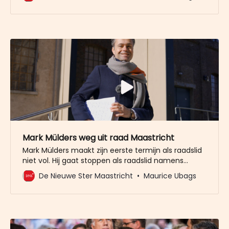
Universiteit moet de toestroom van internationale
studenten afremmen, het MUMC+ loopt het risico
zijn academische titel te verliezen. De Tefaf zou
straks zo maar naar Dubai
Mark Mülders weg uit raad Maastricht
Mark Mülders maakt zijn eerste termijn als raadslid
niet vol. Hij gaat stoppen als raadslid namens
GroenLinks. Mülders is de afgelopen twee weken
De Nieuwe Ster Maastricht
Maurice Ubags
bezig geweest met zijn overstap naar de
statenfractie van GroenLinks. Harrie Schouten gaat
Mülders zo goed als zeker opvolgen in de
gemeenteraad. Schouten verving al eerder Anne