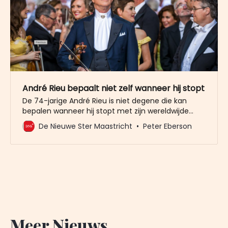
André Rieu bepaalt niet zelf wanneer hij stopt
De 74-jarige André Rieu is niet degene die kan
bepalen wanneer hij stopt met zijn wereldwijde
concerten. Binnen de familie Rieu is de afspraak
De Nieuwe Ster Maastricht
Peter Eberson
gemaakt tussen hem, zijn vrouw Marjorie en zoon
Pierre dat als één van de drie vindt dat het tijd is
om te stoppen er een einde
Meer Nieuws