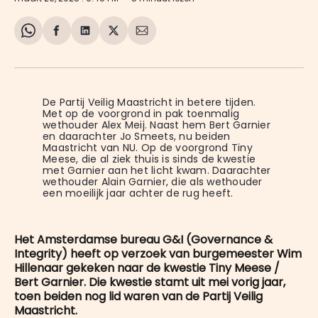
Share
Delen
Delen
Share
Deel
on
op
op
on
via
WhatsApp
Facebook
LinkedIn
X
E-
mail
De Partij Veilig Maastricht in betere tijden. 
Met op de voorgrond in pak toenmalig 
wethouder Alex Meij. Naast hem Bert Garnier 
en daarachter Jo Smeets, nu beiden 
Maastricht van NU. Op de voorgrond Tiny 
Meese, die al ziek thuis is sinds de kwestie 
met Garnier aan het licht kwam. Daarachter 
wethouder Alain Garnier, die als wethouder 
een moeilijk jaar achter de rug heeft. 
Het Amsterdamse bureau G&I (Governance &
Integrity) heeft op verzoek van burgemeester Wim
Hillenaar gekeken naar de kwestie Tiny Meese /
Bert Garnier. Die kwestie stamt uit mei vorig jaar,
toen beiden nog lid waren van de Partij Veilig
Maastricht.