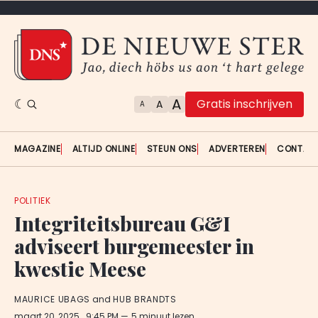
A
Gratis inschrijven
A
A
MAGAZINE
ALTIJD ONLINE
STEUN ONS
ADVERTEREN
CONTAC
POLITIEK
Integriteitsbureau G&I
adviseert burgemeester in
kwestie Meese
MAURICE UBAGS
and
HUB BRANDTS
maart 20, 2025
. 9:45 PM
5 minuut lezen