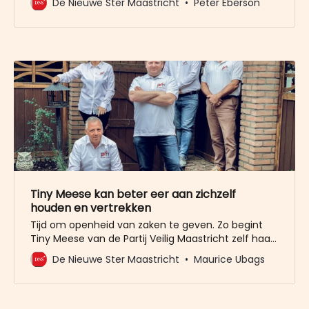
De Nieuwe Ster Maastricht
Peter Eberson
opdracht om bij zijn werkgever te achterhalen welk
arbeidscontract Garnier bij Envida heeft.
Tiny Meese kan beter eer aan zichzelf
houden en vertrekken
Tijd om openheid van zaken te geven. Zo begint
Tiny Meese van de Partij Veilig Maastricht zelf haar
Facebook-post over de plotse breuk met raadslid
De Nieuwe Ster Maastricht
Maurice Ubags
Bert Garnier. Ze doet wat Garnier bijna twee weken
niet deed: de vuile was buiten hangen. Garnier zei
alleen dat het om een integriteitskwestie ging,