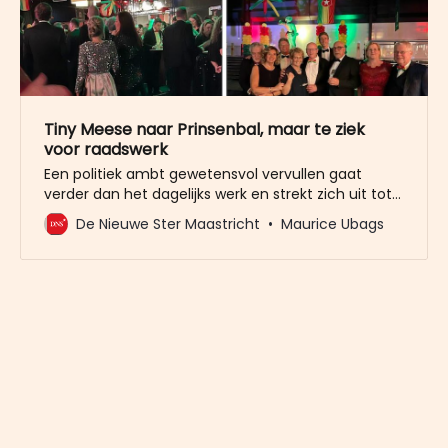
Tiny Meese naar Prinsenbal, maar te ziek
voor raadswerk
Een politiek ambt gewetensvol vervullen gaat
verder dan het dagelijks werk en strekt zich uit tot
in de privésfeer. Dat zinnetje komt uit de
De Nieuwe Ster Maastricht
Maurice Ubags
gedragscode gemeenteraad gemeente
Maastricht 2022. De vraag die zich dan laat stellen
is: mag je in de privé-sfeer publieke feestjes
bijwonen, terwijl je al 32