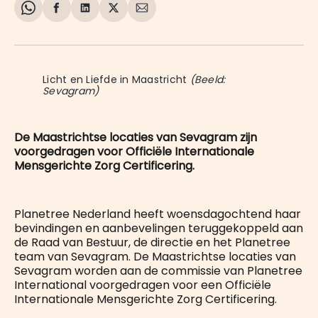
Share
Delen
Delen
Share
Deel
on
op
op
on
via
WhatsApp
Facebook
LinkedIn
X
E-
mail
Licht en Liefde in Maastricht 
(Beeld:
Sevagram)
De Maastrichtse locaties van Sevagram zijn
voorgedragen voor Officiële Internationale
Mensgerichte Zorg Certificering.
Planetree Nederland heeft woensdagochtend haar
bevindingen en aanbevelingen teruggekoppeld aan
de Raad van Bestuur, de directie en het Planetree
team van Sevagram. De Maastrichtse locaties van
Sevagram worden aan de commissie van Planetree
International voorgedragen voor een Officiële
Internationale Mensgerichte Zorg Certificering.