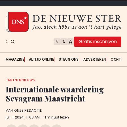
A
Gratis inschrijven
A
A
MAGAZINE
ALTIJD ONLINE
STEUN ONS
ADVERTEREN
CONTAC
PARTNERNIEUWS
Internationale waardering
Sevagram Maastricht
VAN ONZE REDACTIE
juli 11, 2024
. 11:08 AM
1 minuut lezen