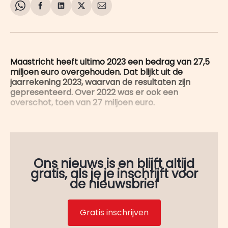
Share
Delen
Delen
Share
Deel
on
op
op
on
via
WhatsApp
Facebook
LinkedIn
X
E-
mail
Maastricht heeft ultimo 2023 een bedrag van 27,5
miljoen euro overgehouden. Dat blijkt uit de
jaarrekening 2023, waarvan de resultaten zijn
gepresenteerd. Over 2022 was er ook een
overschot, toen van 27 miljoen euro.
Ons nieuws is en blijft altijd
gratis, als je je inschrijft voor
de nieuwsbrief
Gratis inschrijven