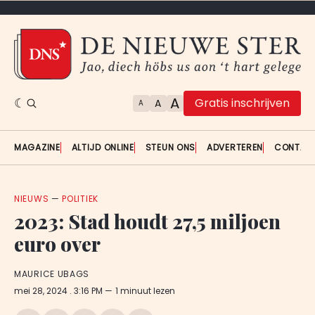
A
Gratis inschrijven
A
A
MAGAZINE
ALTIJD ONLINE
STEUN ONS
ADVERTEREN
CONTAC
NIEUWS
—
POLITIEK
2023: Stad houdt 27,5 miljoen
euro over
MAURICE UBAGS
mei 28, 2024
. 3:16 PM
1 minuut lezen