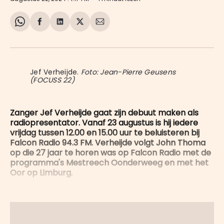
Share
Delen
Delen
Share
Deel
on
op
op
on
via
WhatsApp
Facebook
LinkedIn
X
E-
mail
Jef Verheijde. 
Foto: Jean-Pierre Geusens
(FOCUSS 22)
Zanger Jef Verheijde gaat zijn debuut maken als
radiopresentator. Vanaf 23 augustus is hij iedere
vrijdag tussen 12.00 en 15.00 uur te beluisteren bij
Falcon Radio 94.3 FM. Verheijde volgt John Thoma
op die 27 jaar te horen was op Falcon Radio met de
programma's Mestreech Oonderweeg en met het
Oor op Limburg.