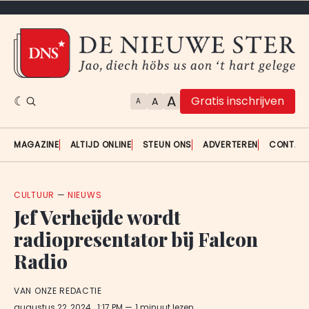
A
Gratis inschrijven
A
A
MAGAZINE
ALTIJD ONLINE
STEUN ONS
ADVERTEREN
CONTAC
CULTUUR
—
NIEUWS
Jef Verheijde wordt
radiopresentator bij Falcon
Radio
VAN ONZE REDACTIE
augustus 22, 2024
. 1:17 PM
1 minuut lezen