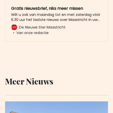
Gratis nieuwsbrief, niks meer missen
Wilt u ook van maandag tot en met zaterdag vóór
6.30 uur het laatste nieuws over Maastricht in uw
mailbox? Meld u dan gratis aan voor de nieuwbrief
De Nieuwe Ster Maastricht
van De Nieuwe Ster. Meer dan 20.000 trouwe lezers
Van onze redactie
gingen u al voor. Het enige wat wij van u vragen
Meer Nieuws