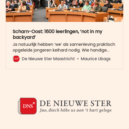
Scharn-Oost: 1600 leerlingen, ‘not in my
backyard’
Ja natuurlijk hebben ‘we’ als samenleving praktisch
opgeleide jongeren keihard nodig. Wie handige
handjes weet te koppelen aan een klein beetje
De Nieuwe Ster Maastricht
Maurice Ubags
zakelijk inzicht, is een van de miljonairs van de
toekomst. In de Bemelergrubbe is de fusieschool
van VMBO Maastricht en Bonnefanten voorzien.
Een nieuw gebouw waar het praktijkonderwijs in