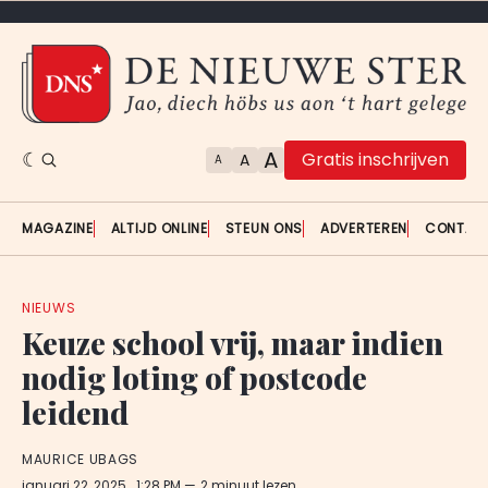
A
Gratis inschrijven
A
A
MAGAZINE
ALTIJD ONLINE
STEUN ONS
ADVERTEREN
CONTAC
NIEUWS
Keuze school vrij, maar indien
nodig loting of postcode
leidend
MAURICE UBAGS
januari 22, 2025
. 1:28 PM
2 minuut lezen