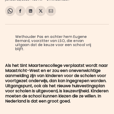
Share
Delen
Delen
Share
Deel
on
op
op
on
via
WhatsApp
Facebook
LinkedIn
X
E-
mail
Wethouder Pas en achter hem Eugene 
Bernard, voorzitter van LSO, die ervan 
uitgaan dat de keuze voor een school vrij 
blijft.
Als het Sint Maartenscollege verplaatst wordt naar
Maastricht-West en er zou een onevenwichtige
aanmelding zijn van kinderen voor de scholen voor
voortgezet onderwijs, dan kan ingegrepen worden.
Uitgangspunt, ook als het nieuwe huisvestingsplan
voor scholen is uitgevoerd, is keuzevrijheid. Kinderen
moeten de school kunnen kiezen die ze willen. In
Nederland is dat een groot goed.