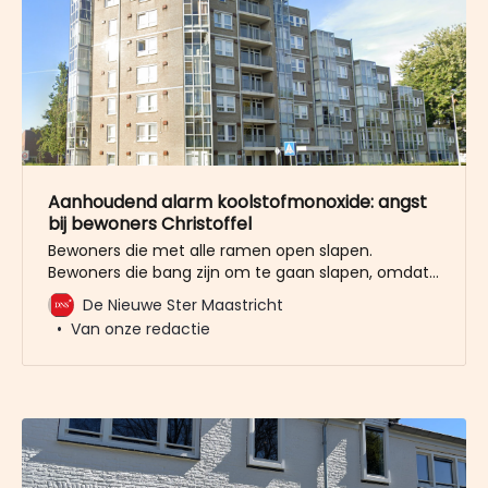
Aanhoudend alarm koolstofmonoxide: angst
bij bewoners Christoffel
Bewoners die met alle ramen open slapen.
Bewoners die bang zijn om te gaan slapen, omdat
ze zich afvragen of ze nog wel wakker worden.
De Nieuwe Ster Maastricht
Bewoners die ’s nachts hun bed uit moeten. In de
Van onze redactie
Christoffel-flat aan de Clavecymbelstraat in
Maastricht gaat sinds vorig jaar met regelmaat het
alarm af