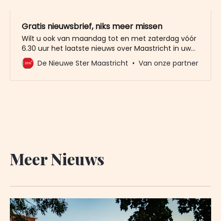
Gratis nieuwsbrief, niks meer missen
Wilt u ook van maandag tot en met zaterdag vóór
6.30 uur het laatste nieuws over Maastricht in uw
mailbox? Meld u dan gratis aan voor de nieuwbrief
De Nieuwe Ster Maastricht
Van onze partner
van De Nieuwe Ster. Meer dan 20.000 trouwe lezers
gingen u al voor. Het enige wat wij van u vragen
Meer Nieuws