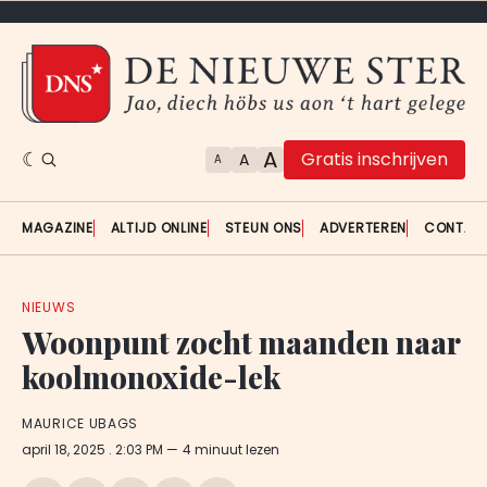
A
Gratis inschrijven
A
A
MAGAZINE
ALTIJD ONLINE
STEUN ONS
ADVERTEREN
CONTAC
NIEUWS
Woonpunt zocht maanden naar
koolmonoxide-lek
MAURICE UBAGS
april 18, 2025
. 2:03 PM
4 minuut lezen