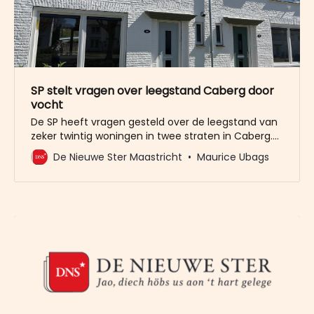
SP stelt vragen over leegstand Caberg door
vocht
De SP heeft vragen gesteld over de leegstand van
zeker twintig woningen in twee straten in Caberg.
De woningen staan leeg, omdat Woonpunt ze niet
De Nieuwe Ster Maastricht
Maurice Ubags
meer verhuurt voordat de vochtproblemen zijn
opgelost. Die problemen ontstonden na het
isoleren van de woningen. De SP noemt het
“onacceptabel” dat er tientallen woningen