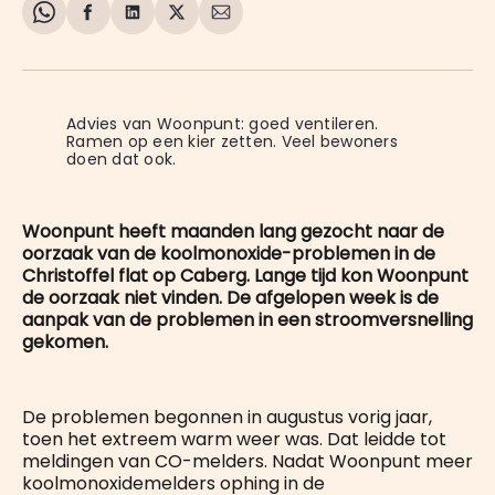
Share
Delen
Delen
Share
Deel
on
op
op
on
via
WhatsApp
Facebook
LinkedIn
X
E-
mail
Advies van Woonpunt: goed ventileren. 
Ramen op een kier zetten. Veel bewoners 
doen dat ook.
Woonpunt heeft maanden lang gezocht naar de
oorzaak van de koolmonoxide-problemen in de
Christoffel flat op Caberg. Lange tijd kon Woonpunt
de oorzaak niet vinden. De afgelopen week is de
aanpak van de problemen in een stroomversnelling
gekomen.
De problemen begonnen in augustus vorig jaar,
toen het extreem warm weer was. Dat leidde tot
meldingen van CO-melders. Nadat Woonpunt meer
koolmonoxidemelders ophing in de