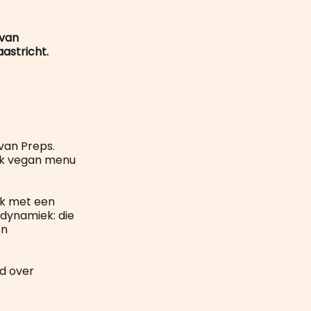
mail
 van
astricht.
 van Preps.
ijk vegan menu
ck met een
dynamiek: die
en
d over