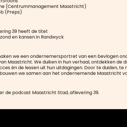
crofoons
rne (Centrummanagement Maastricht)
ob (Preps)
ring 39 heeft de titel:
ezond en kansen in Randwyck
aken we een ondernemersportret van een bevlogen ond
an Maastricht. We duiken in hun verhaal, ontdekken de dr
cces én de lessen uit hun uitdagingen. Door te duiden, te
, bouwen we samen aan het ondernemende Maastricht v
er de podcast Maastricht Stad, aflevering 39.