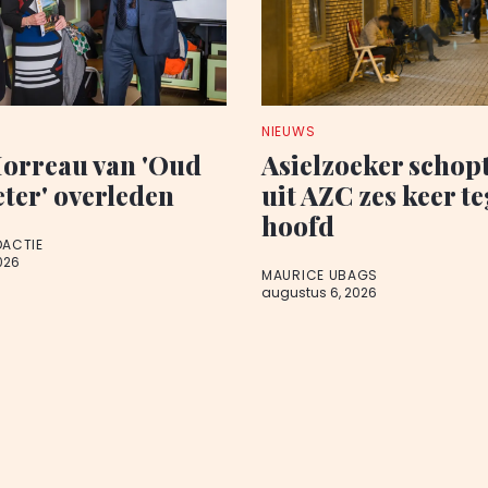
NIEUWS
orreau van 'Oud
Asielzoeker schop
eter' overleden
uit AZC zes keer t
hoofd
DACTIE
026
MAURICE UBAGS
augustus 6, 2026