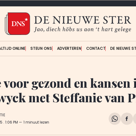
ALTIJD ONLINE
STEUN ONS
ADVERTEREN
CONTACT
DE NIEUWE S
e voor gezond en kansen 
yck met Steffanie van 
TIE
Share
Del
25
. 1:06 PM
1 minuut lezen
on
op
WhatsA
Fa