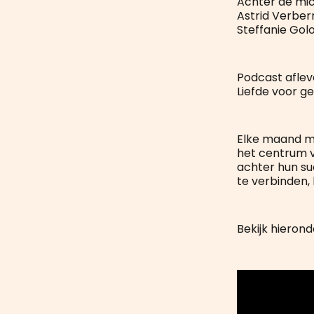
Achter de mi
Astrid Verbe
Steffanie Gol
Podcast afleve
Liefde voor g
Elke maand m
het centrum v
achter hun su
te verbinden
Bekijk hierond