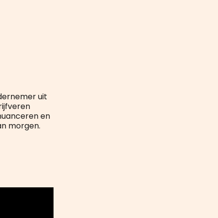
ernemer uit
ijfveren
 nuanceren en
an morgen.