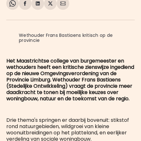
Share
Delen
Delen
Share
Deel
on
op
op
on
via
WhatsApp
Facebook
LinkedIn
X
E-
mail
Wethouder Frans Bastiaens kritisch op de 
provincie
Het Maastrichtse college van burgemeester en
wethouders heeft een kritische zienswijze ingediend
op de nieuwe Omgevingsverordening van de
Provincie Limburg. Wethouder Frans Bastiaens
(Stedelijke Ontwikkeling) vraagt de provincie meer
daadkracht te tonen bij moeilijke keuzes over
woningbouw, natuur en de toekomst van de regio.
Drie thema's springen er daarbij bovenuit: stikstof
rond natuurgebieden, wildgroei van kleine
woonuitbreidingen op het platteland, en eerlijker
verdeling van sociale woningbouw.