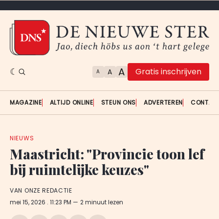
A
Gratis inschrijven
A
A
MAGAZINE
ALTIJD ONLINE
STEUN ONS
ADVERTEREN
CONTAC
NIEUWS
Maastricht: "Provincie toon lef
bij ruimtelijke keuzes"
VAN ONZE REDACTIE
mei 15, 2026
. 11:23 PM
2 minuut lezen