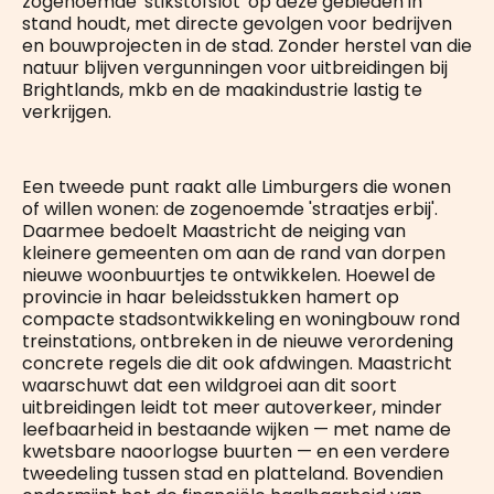
zogenoemde 'stikstofslot' op deze gebieden in
stand houdt, met directe gevolgen voor bedrijven
en bouwprojecten in de stad. Zonder herstel van die
natuur blijven vergunningen voor uitbreidingen bij
Brightlands, mkb en de maakindustrie lastig te
verkrijgen.
Een tweede punt raakt alle Limburgers die wonen
of willen wonen: de zogenoemde 'straatjes erbij'.
Daarmee bedoelt Maastricht de neiging van
kleinere gemeenten om aan de rand van dorpen
nieuwe woonbuurtjes te ontwikkelen. Hoewel de
provincie in haar beleidsstukken hamert op
compacte stadsontwikkeling en woningbouw rond
treinstations, ontbreken in de nieuwe verordening
concrete regels die dit ook afdwingen. Maastricht
waarschuwt dat een wildgroei aan dit soort
uitbreidingen leidt tot meer autoverkeer, minder
leefbaarheid in bestaande wijken — met name de
kwetsbare naoorlogse buurten — en een verdere
tweedeling tussen stad en platteland. Bovendien