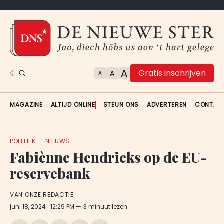
A
Gratis inschrijven
A
A
MAGAZINE
ALTIJD ONLINE
STEUN ONS
ADVERTEREN
CONTAC
POLITIEK
—
NIEUWS
Fabiènne Hendricks op de EU-
reservebank
VAN ONZE REDACTIE
juni 18, 2024
. 12:29 PM
3 minuut lezen