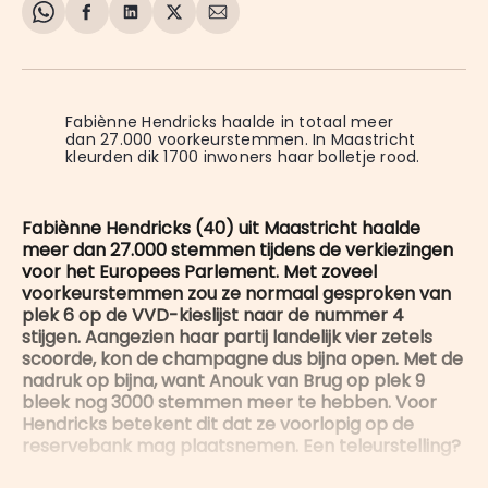
Share
Delen
Delen
Share
Deel
on
op
op
on
via
WhatsApp
Facebook
LinkedIn
X
E-
mail
Fabiènne Hendricks haalde in totaal meer 
dan 27.000 voorkeurstemmen. In Maastricht 
kleurden dik 1700 inwoners haar bolletje rood.
Fabiènne Hendricks (40) uit Maastricht haalde
meer dan 27.000 stemmen tijdens de verkiezingen
voor het Europees Parlement. Met zoveel
voorkeurstemmen zou ze normaal gesproken van
plek 6 op de VVD-kieslijst naar de nummer 4
stijgen. Aangezien haar partij landelijk vier zetels
scoorde, kon de champagne dus bijna open. Met de
nadruk op bijna, want Anouk van Brug op plek 9
bleek nog 3000 stemmen meer te hebben. Voor
Hendricks betekent dit dat ze voorlopig op de
reservebank mag plaatsnemen. Een teleurstelling?