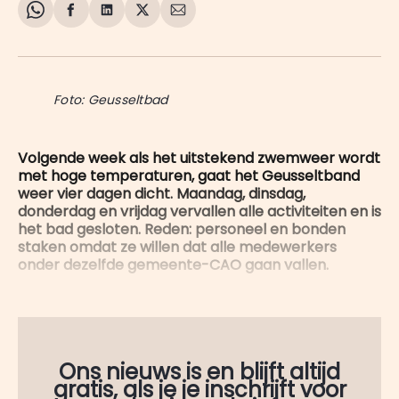
Share
Delen
Delen
Share
Deel
on
op
op
on
via
WhatsApp
Facebook
LinkedIn
X
E-
mail
Foto: Geusseltbad
Volgende week als het uitstekend zwemweer wordt
met hoge temperaturen, gaat het Geusseltband
weer vier dagen dicht. Maandag, dinsdag,
donderdag en vrijdag vervallen alle activiteiten en is
het bad gesloten. Reden: personeel en bonden
staken omdat ze willen dat alle medewerkers
onder dezelfde gemeente-CAO gaan vallen.
Ons nieuws is en blijft altijd
gratis, als je je inschrijft voor