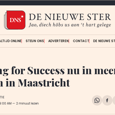
ALTIJD ONLINE
STEUN ONS
ADVERTEREN
CONTACT
DE NIEUWE S
ng for Success nu in mee
n in Maastricht
TIE
Share
Del
 9:00 AM
2 minuut lezen
on
op
WhatsA
Fa