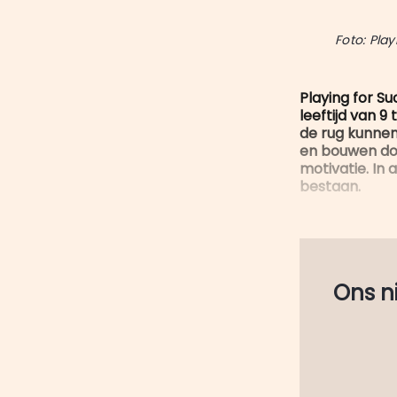
Foto: Pla
Playing for S
leeftijd van 9
de rug kunnen
en bouwen doo
motivatie. In 
bestaan.
Ons nie