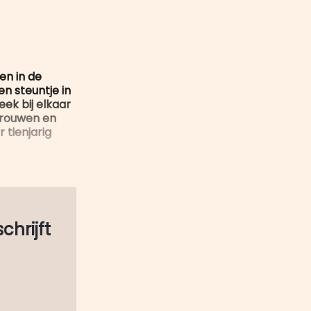
mail
en in de
en steuntje in
ek bij elkaar
trouwen en
 tienjarig
schrijft