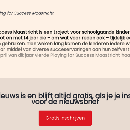
ying for Success Maastricht
uccess Maastricht is een traject voor schoolgaande kinder
 tot en met 14 jaar die – om wat voor reden ook – tijdelijk e
 gebruiken. Tien weken lang komen de kinderen iedere we
r middel van diverse succeservaringen aan hun zelfver
april van dit jaar vierde Playing for Success Maastricht haar
uws is en blijft altijd gratis, als je je in
voor de nieuwsbrief
Gratis inschrijven