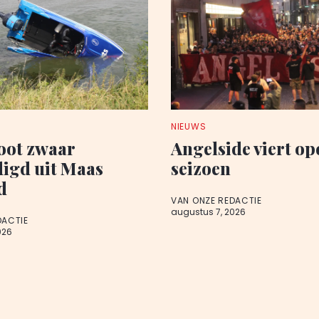
NIEUWS
oot zwaar
Angelside viert o
igd uit Maas
seizoen
d
VAN ONZE REDACTIE
augustus 7, 2026
DACTIE
026