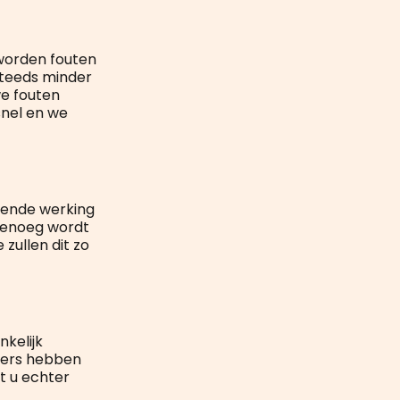
 worden fouten
 steeds minder
e fouten
snel en we
sende werking
 genoeg wordt
zullen dit zo
kelijk
jfers hebben
nt u echter