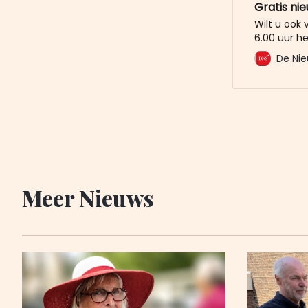
Gratis ni
Wilt u ook
6.00 uur he
mailbox? M
De Nie
De Nieuwe 
u al voor. 
Meer Nieuws