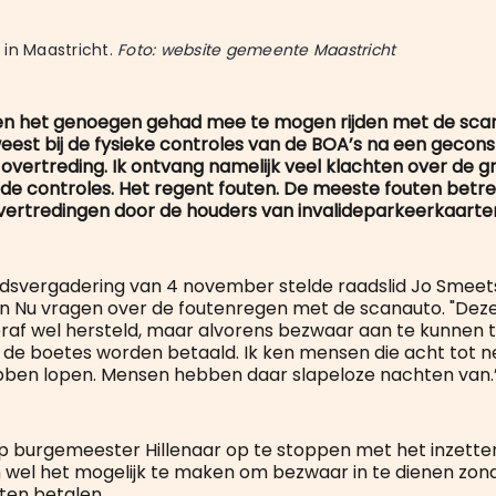
in Maastricht. 
Foto: website gemeente Maastricht
ren het genoegen gehad mee te mogen rijden met de sca
est bij de fysieke controles van de BOA’s na een gecon
vertreding. Ik ontvang namelijk veel klachten over de g
 de controles. Het regent fouten. De meeste fouten betre
rtredingen door de houders van invalideparkeerkaarten
adsvergadering van 4 november stelde raadslid Jo Smeet
n Nu vragen over de foutenregen met de scanauto. "Dez
af wel hersteld, maar alvorens bezwaar aan te kunnen 
de boetes worden betaald. Ik ken mensen die acht tot 
ben lopen. Mensen hebben daar slapeloze nachten van.
p burgemeester Hillenaar op te stoppen met het inzette
 wel het mogelijk te maken om bezwaar in te dienen zon
ten betalen.