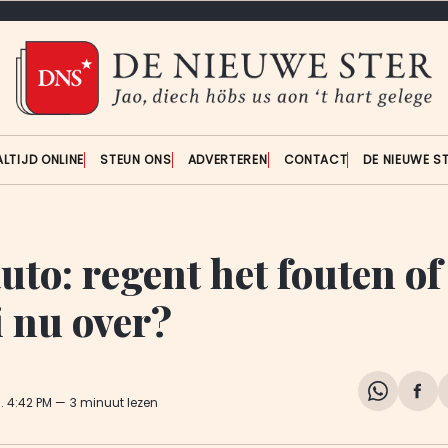
ALTIJD ONLINE
STEUN ONS
ADVERTEREN
CONTACT
DE NIEUWE S
to: regent het fouten of
i nu over?
Share
Del
5
. 4:42 PM
3 minuut lezen
on
op
WhatsA
Fa