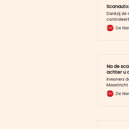
Scanauto:
Dankzij de 
controleer
hebben bet
De Nie
5000 boete
van de par
gemiddeld 
kan nog ni
Na de sc
achter u 
Inwoners d
Maastricht 
rondjes doo
De Nie
betalen, k
uit Druten.
niemand he