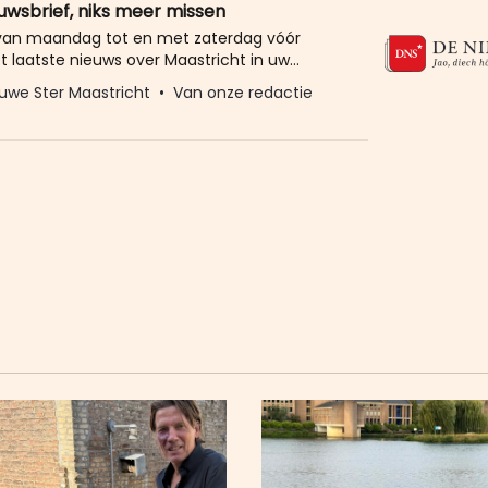
euwsbrief, niks meer missen
 van maandag tot en met zaterdag vóór
t laatste nieuws over Maastricht in uw
eld u dan gratis aan voor de nieuwbrief van
uwe Ster Maastricht
Van onze redactie
Ster. Meer dan 20.000 trouwe lezers gingen
Het enige wat wij van u vragen