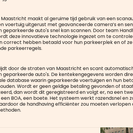
aastricht maakt al geruime tijd gebruik van een scanau
en voertuig uitgerust met geavanceerde camera’s en sen
 geparkeerde auto's snel kan scannen. Door team Handh
rdt deze innovatieve technologie ingezet om te controle
n correct hebben betaald voor hun parkeerplek en of ze
de parkeerregels.
ijdt door de straten van Maastricht en scant automatisc
n geparkeerde auto's. De kentekengegevens worden dire
le database waarin geparkeerde voertuigen en hun beta
ouden. Wordt er geen geldige betaling gevonden of staa
keerd, dan wordt dit geregistreerd en volgt er, na een tw
 een BOA, een boete. Het systeem werkt razendsnel en 
aardoor de handhaving efficiënter zou moeten verlopen d
methoden.