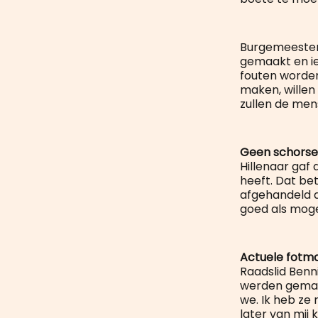
Burgemeester H
gemaakt en ie
fouten worden
maken, willen
zullen de men
Geen schorse
Hillenaar gaf
heeft. Dat be
afgehandeld d
goed als moge
Actuele fotm
Raadslid Benn
werden gemaak
we. Ik heb ze 
later van mij k