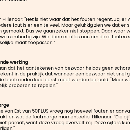
illenaar: "Het is niet waar dat het fouten regent. Ja, er
dere fout is er een te veel. Maar gelukkig zien we dat er
 gemaakt. Dus we gaan zeker niet stoppen. Daar waar w
 we ruimhartig zijn. We doen er alles aan om deze fouten 
selijke maat toepassen.”
nde werking
 aan dat het aantekenen van bezwaar helaas geen schor
tekent in de praktijk dat wanneer een bezwaar niet snel
e boete inderdaad eerst moet worden betaald. "Maar we 
lijk proberen te regelen."
arge
ie van Est van 50PLUS vroeg nog hoeveel fouten er aanvan
t en wat de foutmarge momenteel is. Hillenaar: "Die ci
niet paraat, want deze vraag overvalt mij. Deze cijfers ku
rijgen."