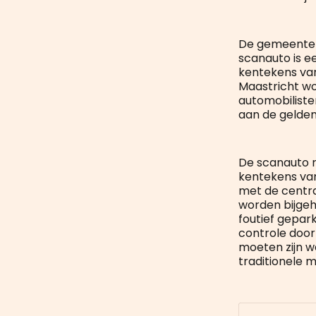
De gemeente M
scanauto is e
kentekens van
Maastricht wo
automobiliste
aan de gelden
De scanauto r
kentekens va
met de centra
worden bijgeh
foutief gepar
controle door
moeten zijn w
traditionele 