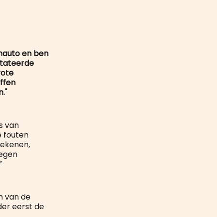
mail
nauto en ben
stateerde
rote
ffen
."
s van
e fouten
tekenen,
negen
”
n van de
der eerst de