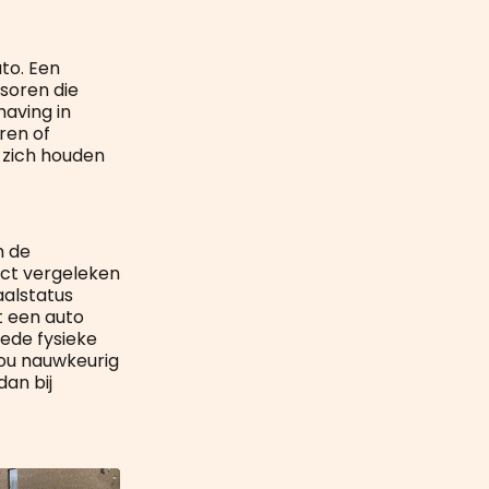
to. Een
soren die
aving in
ren of
 zich houden
h de
ct vergeleken
alstatus
t een auto
eede fysieke
zou nauwkeurig
an bij