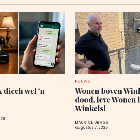
NIEUWS
k diech wel ’n
Wonen boven Wink
dood, leve Wonen 
Winkels!
026
MAURICE UBAGS
augustus 7, 2026