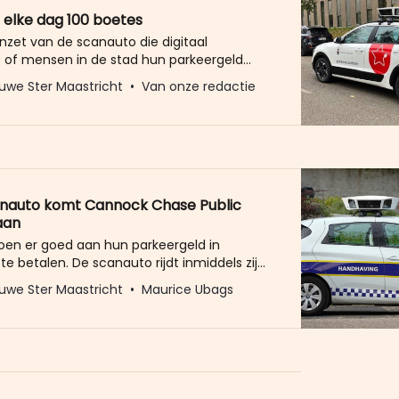
 elke dag 100 boetes
inzet van de scanauto die digitaal
t of mensen in de stad hun parkeergeld
aald, zijn van 2 december tot 20 januari
uwe Ster Maastricht
Van onze redactie
s opgelegd. Formeel: naheffingsaanslagen
keerbelasting. Dat betekent dat er elke dag
100 boetes worden uitgedeeld. Maastricht
ets zeggen over
anauto komt Cannock Chase Public
aan
oen er goed aan hun parkeergeld in
te betalen. De scanauto rijdt inmiddels zijn
r de stad. Als u betrapt wordt op niet
uwe Ster Maastricht
Maurice Ubags
rijgt u te maken met Cannock Chase Public
 Dat bedrijf krijgt - logischerwijs omdat
t fijn vindt als een incassobureau