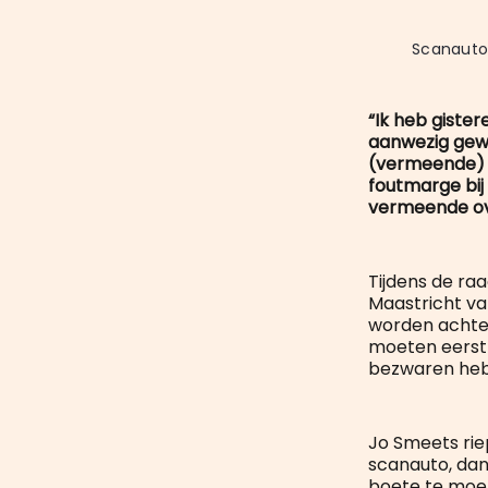
Scanauto 
“Ik heb giste
aanwezig gewe
(vermeende) o
foutmarge bij
vermeende ove
Tijdens de ra
Maastricht va
worden achter
moeten eerst 
bezwaren heb
Jo Smeets rie
scanauto, dan
boete te moe