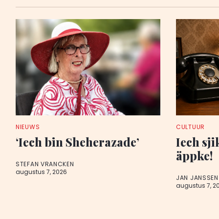
NIEUWS
CULTUUR
‘Iech bin Sheherazade’
Iech sji
äppke!
STEFAN VRANCKEN
augustus 7, 2026
JAN JANSSEN
augustus 7, 2