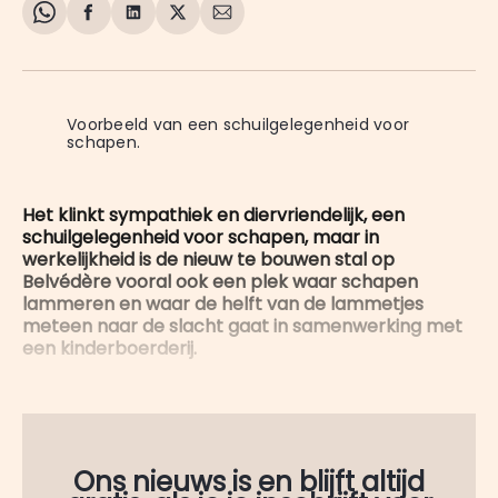
Share
Delen
Delen
Share
Deel
on
op
op
on
via
WhatsApp
Facebook
LinkedIn
X
E-
mail
Voorbeeld van een schuilgelegenheid voor 
schapen.
Het klinkt sympathiek en diervriendelijk, een
schuilgelegenheid voor schapen, maar in
werkelijkheid is de nieuw te bouwen stal op
Belvédère vooral ook een plek waar schapen
lammeren en waar de helft van de lammetjes
meteen naar de slacht gaat in samenwerking met
een kinderboerderij.
Ons nieuws is en blijft altijd