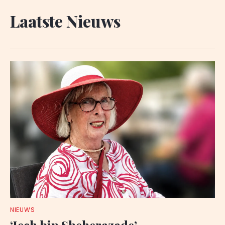
Laatste Nieuws
NIEUWS
‘Iech bin Sheherazade’