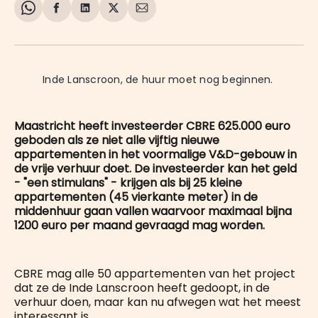
Share
Delen
Delen
Share
Deel
on
op
op
on
via
WhatsApp
Facebook
LinkedIn
X
E-
mail
Inde Lanscroon, de huur moet nog beginnen. 
Maastricht heeft investeerder CBRE 625.000 euro
geboden als ze niet alle vijftig nieuwe
appartementen in het voormalige V&D-gebouw in
de vrije verhuur doet. De investeerder kan het geld
- "een stimulans" - krijgen als bij 25 kleine
appartementen (45 vierkante meter) in de
middenhuur gaan vallen waarvoor maximaal bijna
1200 euro per maand gevraagd mag worden.
CBRE mag alle 50 appartementen van het project
dat ze de Inde Lanscroon heeft gedoopt, in de
verhuur doen, maar kan nu afwegen wat het meest
interessant is.