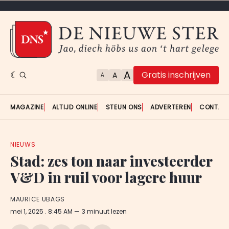
A
Gratis inschrijven
A
A
MAGAZINE
ALTIJD ONLINE
STEUN ONS
ADVERTEREN
CONTAC
NIEUWS
Stad: zes ton naar investeerder
V&D in ruil voor lagere huur
MAURICE UBAGS
mei 1, 2025
. 8:45 AM
3 minuut lezen