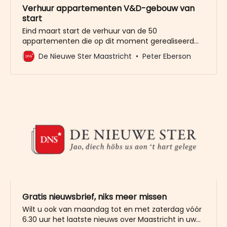
Verhuur appartementen V&D-gebouw van
start
Eind maart start de verhuur van de 50
appartementen die op dit moment gerealiseerd
worden in het voormalig warenhuis van V&D in de
De Nieuwe Ster Maastricht
Peter Eberson
Grote Staat. Dat heeft het bedrijf dat de verhuur
regelt woensdag bekendgemaakt. De woningen
worden naar verwachting in het najaar opgeleverd.
Het gaat om 25 appartementen
Gratis nieuwsbrief, niks meer missen
Wilt u ook van maandag tot en met zaterdag vóór
6.30 uur het laatste nieuws over Maastricht in uw